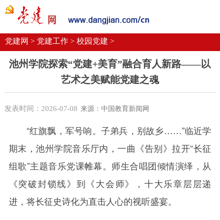
党建要闻
学习语
党建网微平台
机关党建
校园党建
企业党建
党建网 >
党建工作 >
校园党建 >
池州学院探索“党建+美育”融合育人新路——以
艺术之美赋能党建之魂
发表时间：2026-07-08
来源：中国教育新闻网
“红旗飘，军号响。子弟兵，别故乡……”临近学
期末，池州学院音乐厅内，一曲《告别》拉开“长征
组歌”主题音乐党课帷幕。师生合唱团倾情演绎，从
《突破封锁线》到《大会师》，十大乐章层层递
进，将长征史诗化为直击人心的视听盛宴。