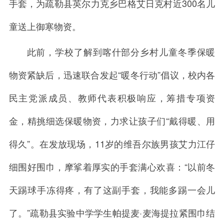
手套，为疏勒县英尔力克乡巴格艾日克村近300名儿
童送上御寒物资。
此前，学校了解到喀什部分乡村儿童冬季保暖
物资紧缺后，迅速联合发起“暖冬行动”倡议，校内各
民主党派成员、教师代表积极响应，筹措专项资
金，精挑细选保暖物资，力求让孩子们“戴得暖、用
得久”。在发放现场，11岁的维吾尔族男孩艾力江仔
细围好围巾，摩挲着厚实的手套满心欢喜：“以前冬
天踢球手冻得疼，有了这副手套，我能多踢一会儿
了。”疏勒县实验中学学生帕提麦·麦海提拉紧围巾结