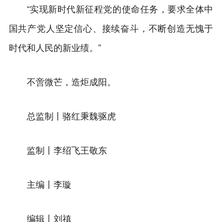
“实现新时代新征程党的使命任务，要求全体中
国共产党人坚定信心、接续奋斗，不断创造无愧于
时代和人民的新业绩。”
不啻微芒，造炬成阳。
总监制丨骆红秉魏驱虎
监制丨李绍飞王敬东
主编丨李璇
编辑丨刘禛