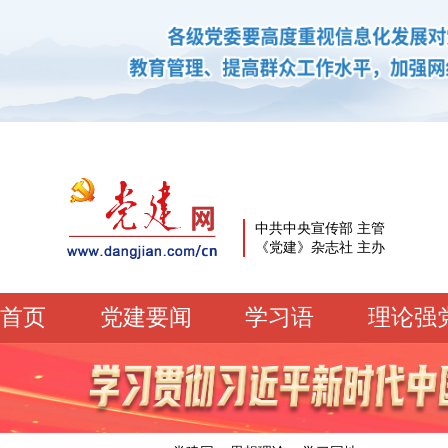
中共中央宣传部 主管
《党建》杂志社 主办
首页
党建要闻
学习语
理论强
党建要闻
学习语
党建网微平台
机关党建
校园党建
企业党建