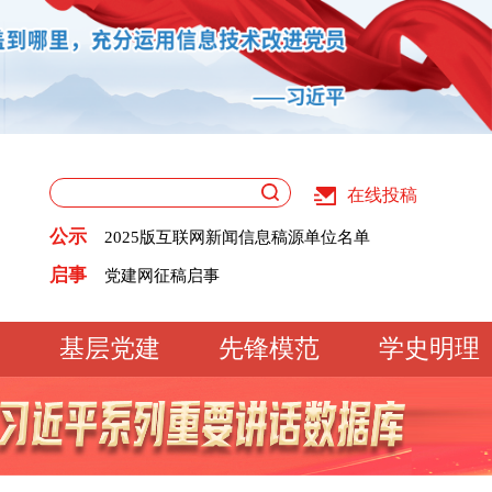
在线投稿
关于版权和用稿问题的声明
《党建》杂志征稿启事
公示
2025版互联网新闻信息稿源单位名单
党建网征稿启事
关于版权和用稿问题的声明
启事
《党建》杂志征稿启事
2025版互联网新闻信息稿源单位名单
党建网征稿启事
基层党建
先锋模范
学史明理
工作动态
经验交流
文明实践
基
文化大观
专题库