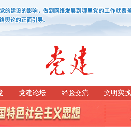
党
党建论坛
经验交流
文明实践
学习园地
理论强党
党建论坛
先锋模范
学史明理
经典常读