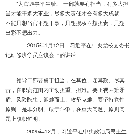
“
为官避事平生耻。
”干部就要有担当，有多大担
当才能干多大事业，尽多大责任才会有多大成就。
不能只想当官不想干事，只想揽权不想担责，只想
出彩不想出力。
——2015
年
1月
12
日，习近平在中央党校县委书
记研修班学员座谈会上的讲话
领导干部要勇于担当，在其位、谋其政、尽其
责，在职责范围内主动担重、担难。要正视困难矛
盾、风险隐患，迎难而上、攻坚克难。要坚持党性
原则，是非分明、敢于斗争，在重大问题、原则问
题上旗帜鲜明。
——2025
年
12月，习近平在中央政治局民主生