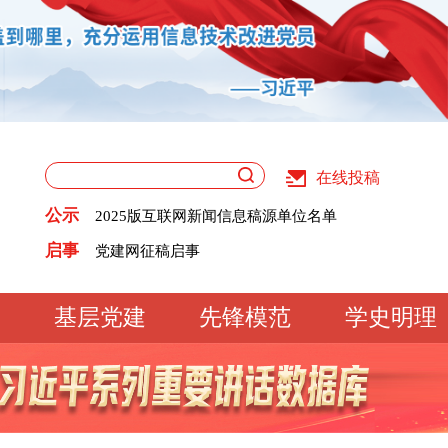
在线投稿
关于版权和用稿问题的声明
《党建》杂志征稿启事
公示
2025版互联网新闻信息稿源单位名单
党建网征稿启事
关于版权和用稿问题的声明
启事
《党建》杂志征稿启事
2025版互联网新闻信息稿源单位名单
党建网征稿启事
基层党建
先锋模范
学史明理
工作动态
经验交流
文明实践
基
文化大观
专题库