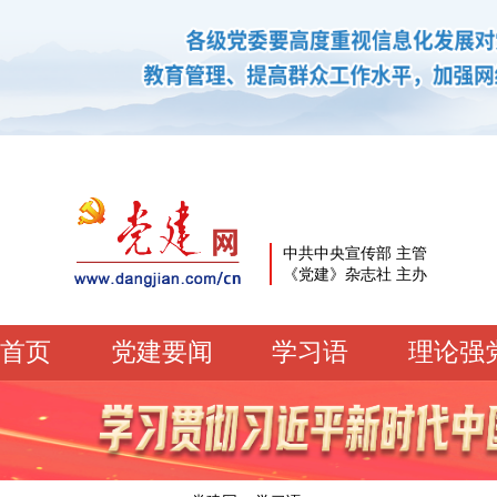
中共中央宣传部 主管
《党建》杂志社 主办
首页
党建要闻
学习语
理论强
党建要闻
学习语
党建网微平台
机关党建
校园党建
企业党建