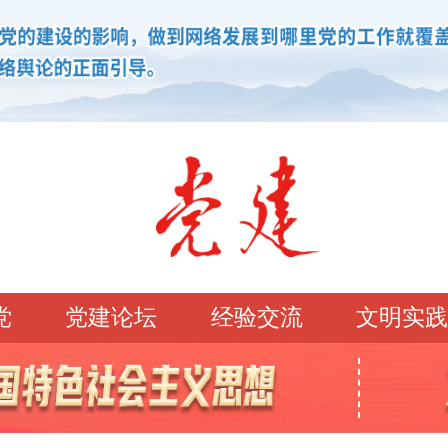
党
党建论坛
经验交流
文明实践
学习园地
理论强党
党建论坛
先锋模范
学史明理
经典常读