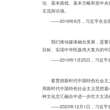
论、基本路线、基本方略和党中央
主流舆论场。
——
2018
年
8
月，习近平在全
我们推动媒体融合发展，是要
目标、实现中华民族伟大复兴的中
——
2019
年
1
月
25
日，习近平
要贯彻新时代中国特色社会主
用新时代中国特色社会主义思想凝
种文化交汇融合中进一步壮大主流
——
2023
年
12
月
1
日，习近平