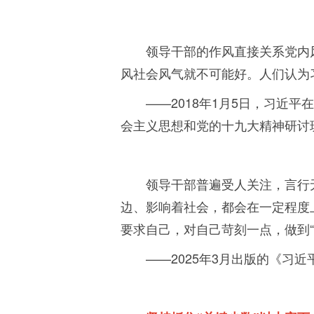
领导干部的作风直接关系党内
风社会风气就不可能好。人们认为
——
2018
年
1
月
5
日，习近平在
会主义思想和党的十九大精神研讨
领导干部普遍受人关注，言行
边、影响着社会，都会在一定程度
要求自己，对自己苛刻一点，做到“
——
2025
年
3
月出版的《习近