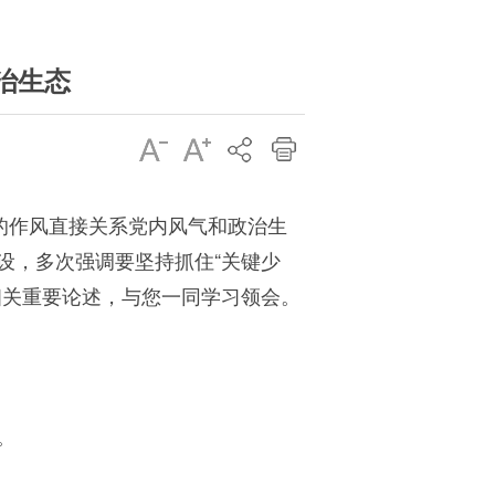
治生态
的作风直接关系党内风气和政治生
设，多次强调要坚持抓住“关键少
相关重要论述，与您一同学习领会。
。