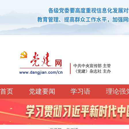
中共中央宣传部 主管
《党建》杂志社 主办
首页
党建要闻
学习语
理论强
党建要闻
学习语
党建网微平台
机关党建
校园党建
企业党建