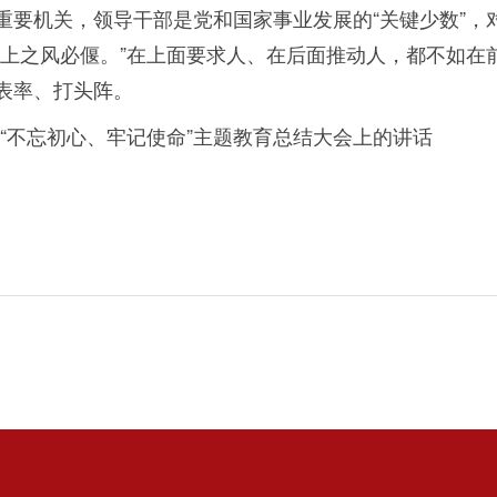
重要机关，领导干部是党和国家事业发展的“关键少数”，
草上之风必偃。”在上面要求人、在后面推动人，都不如在
表率、打头阵。
“不忘初心、牢记使命”主题教育总结大会上的讲话