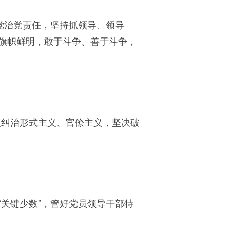
党治党责任，坚持抓领导、领导
旗帜鲜明，敢于斗争、善于斗争，
点纠治形式主义、官僚主义，坚决破
关键少数”，管好党员领导干部特