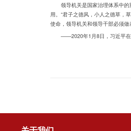
领导机关是国家治理体系中的
用。“君子之德风，小人之德草，
使命，领导机关和领导干部必须做
——
2020
年
1
月
8
日，习近平在
关于我们