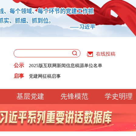
在线投稿
关于版权和用稿问题的声明
《党建》杂志征稿启事
公示
2025版互联网新闻信息稿源单位名单
党建网征稿启事
关于版权和用稿问题的声明
启事
《党建》杂志征稿启事
2025版互联网新闻信息稿源单位名单
党建网征稿启事
基层党建
先锋模范
学史明理
工作动态
经验交流
文明实践
基
文化大观
专题库