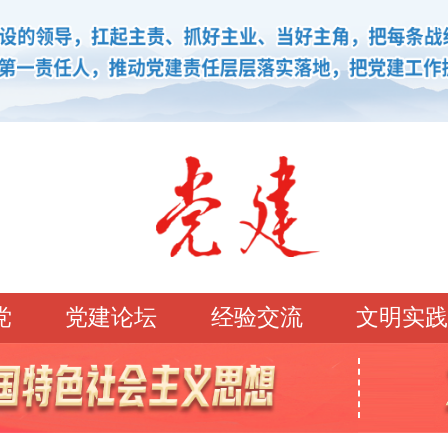
党
党建论坛
经验交流
文明实践
学习园地
理论强党
党建论坛
先锋模范
学史明理
经典常读