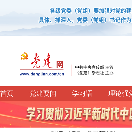
中共中央宣传部 主管
《党建》杂志社 主办
首页
党建要闻
学习语
理论强
党建要闻
学习语
党建网微平台
机关党建
校园党建
企业党建