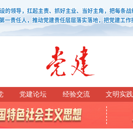
党
党建论坛
经验交流
文明实践
学习园地
理论强党
党建论坛
先锋模范
学史明理
经典常读