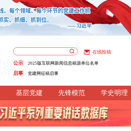
在线投稿
关于版权和用稿问题的声明
公示
2025版互联网新闻信息稿源单位名单
《党建》杂志征稿启事
关于版权和用稿问题的声明
启事
党建网征稿启事
2025版互联网新闻信息稿源单位名单
《党建》杂志征稿启事
党建网征稿启事
基层党建
先锋模范
学史明理
工作动态
经验交流
文明实践
基
文化大观
专题库