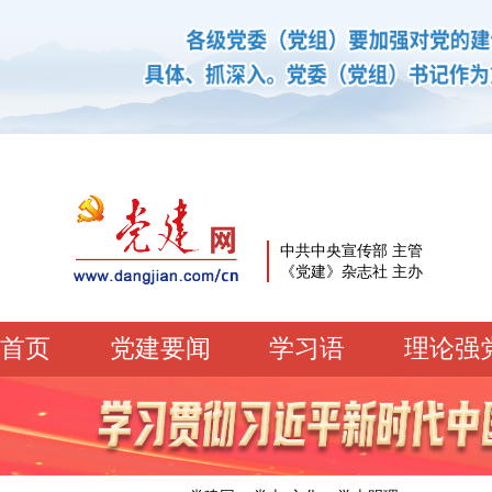
中共中央宣传部 主管
《党建》杂志社 主办
首页
党建要闻
学习语
理论强
党建要闻
学习语
党建网微平台
机关党建
校园党建
企业党建