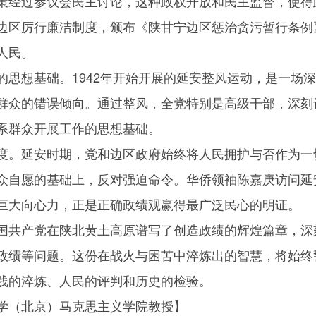
策经过参议会民主讨论，这种政权开放和民主监督，使得
边区厉行廉洁制度，颁布《陕甘宁边区惩治贪污暂行条例
人民。
的思想基础。1942年开始开展的延安整风运动，是一场
群众的错误倾向。通过整风，全党特别是高级干部，深刻
系群众开展工作的思想基础。
度。延安时期，党和边区政府始终将人民拥护与否作为一
众自愿的基础上，反对强迫命令。华侨领袖陈嘉庚访问延
巨大向心力，正是正确政绩观赢得最广泛民心的明证。
国共产党在陕北黄土高原谱写了创造政绩的辉煌篇章，深
政绩等问题。这份在战火与困苦中淬炼出的智慧，将始终
践的淬炼、人民的评判和历史的检验。
学（北京）马克思主义学院教授】