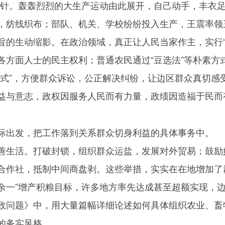
方针。轰轰烈烈的大生产运动由此展开，自己动手，丰衣
，纺线织布；部队、机关、学校纷纷投入生产，王震率领
旨的生动缩影。在政治领域，真正让人民当家作主，实行“
各方面人士的民主权利；普通农民通过“豆选法”等朴素方
方式”，方便群众诉讼，公正解决纠纷，让边区群众真切感
益与意志，政权因服务人民而有力量，政绩因造福于民而
际出发，把工作落到关系群众切身利益的具体事务中。
善生活。打破封锁，组织群众运盐，发展对外贸易；鼓励
合作社，抵制中间商盘剥。这些举措，实实在在地增加了
二余一”增产积粮目标，许多地方率先达成甚至超额实现，
政问题》中，用大量篇幅详细论述如何具体组织农业、畜
的务实风格。