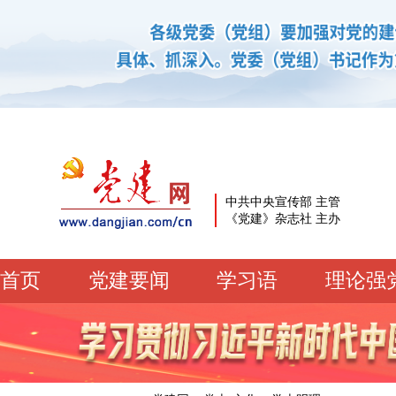
中共中央宣传部 主管
《党建》杂志社 主办
首页
党建要闻
学习语
理论强
党建要闻
学习语
党建网微平台
机关党建
校园党建
企业党建