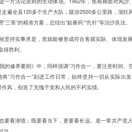
这一方法论原则的生动体现。1962年，焦裕禄面对风沙
是走遍全县120多个生产大队，跋涉2500多公里路，顶
“三害”的精准方案，总结出“贴膏药”“扎针”等治沙良法。
候坚持实事求是，党就能够形成符合客观实际、体现发
取得胜利。
的《我的修养要则》中，同样强调“习作合一，要注意时间
他将“习作合一”刻进工作日常，始终坚持一切从实际出
严谨作风，创造了无愧于党和人民的不朽实绩。
也要看潜绩；既要看当下，更要看长远。老一辈共产党
担当。