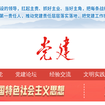
党
党建论坛
经验交流
文明实践
学习园地
理论强党
党建论坛
先锋模范
学史明理
经典常读