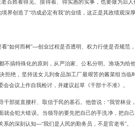
让老百姓看得见、摸得着、得实惠的实事，也要做为后人
的境界创造了“功成必定有我”的业绩，这正是其政绩观深
要看“如何而树”—创业过程是否透明、权力行使是否规范
都不搞特殊化的原则，从严治家、公私分明。渔场为给
决拒绝，坚持送女儿到食品加工厂最艰苦的酱菜组当临时
委会会议上作自我检讨，并建议起草《干部十不准》。
导干部挺直腰杆、取信于民的基石。他曾说：“我管林业
面就会犯大错误。当领导的要先把自己的手洗净，把自己
关系的深刻认知—“我们是人民的勤务员，不是官老爷”。