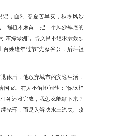
书记，面对“春夏苦旱灾，秋冬风沙
载，遍植木麻黄，把一个风沙肆虐的
为“东海绿洲”。谷文昌不追求轰轰烈
山百姓逢年过节“先祭谷公，后拜祖
8年退休后，他放弃城市的安逸生活，
交给国家。有人不解地问他：“你这样
在任务还没完成，我怎么能歇下来？
政绩光环，而是为解决水土流失、改