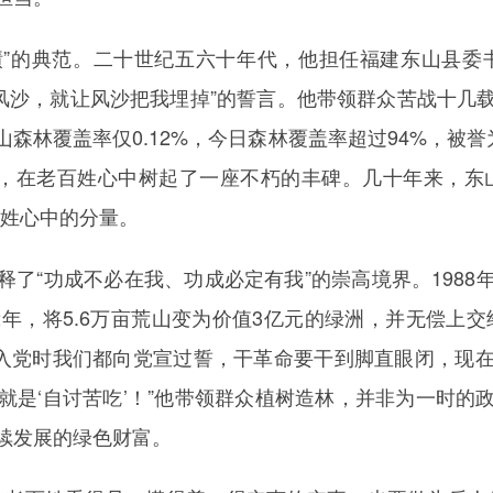
显绩”的典范。二十世纪五六十年代，他担任福建东山县委
服风沙，就让风沙把我埋掉”的誓言。他带领群众苦战十几
森林覆盖率仅0.12%，今日森林覆盖率超过94%，被誉
献，在老百姓心中树起了一座不朽的丰碑。几十年来，东
百姓心中的分量。
释了“功成不必在我、功成必定有我”的崇高境界。198
年，将5.6万亩荒山变为价值3亿元的绿洲，并无偿上
“入党时我们都向党宣过誓，干革命要干到脚直眼闭，现
就是‘自讨苦吃’！”他带领群众植树造林，并非为一时的
续发展的绿色财富。