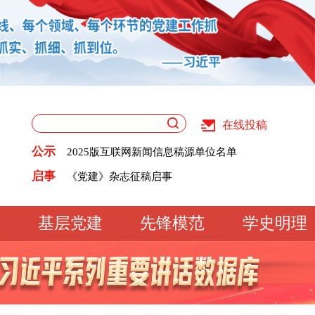
在线投稿
关于版权和用稿问题的声明
《党建》杂志征稿启事
公示
2025版互联网新闻信息稿源单位名单
党建网征稿启事
关于版权和用稿问题的声明
启事
《党建》杂志征稿启事
2025版互联网新闻信息稿源单位名单
党建网征稿启事
基层党建
先锋模范
学史明理
工作动态
经验交流
文明实践
基
文化大观
专题库