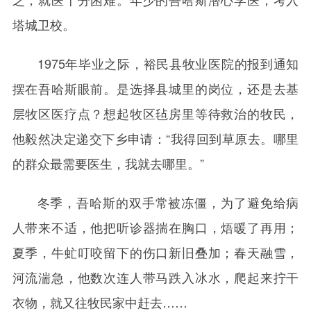
塔城卫校。
1975年毕业之际，裕民县牧业医院的报到通知
摆在吾哈斯眼前。是选择县城里的岗位，还是去基
层牧区医疗点？想起牧区毡房里等待救治的牧民，
他毅然决定递交下乡申请：“我得回到草原去。哪里
的群众最需要医生，我就去哪里。”
冬季，吾哈斯的双手常被冻僵，为了避免给病
人带来不适，他把听诊器揣在胸口，焐暖了再用；
夏季，牛虻叮咬留下的伤口新旧叠加；春天融雪，
河流湍急，他数次连人带马跌入冰水，爬起来拧干
衣物，就又往牧民家中赶去……