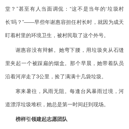
堂？”甚至有人当面调侃：“这不是当年的‘垃圾村
长’吗？”——早些年谢惠容担任村长时，就因为成天
盯着村里的环境卫生，被村民取了这个外号。
谢惠容没有辩解。她弯下腰，用垃圾夹从石缝
里夹起一个被踩扁的烟盒。那个早晨，她带着队员
沿着河岸走了3公里，捡了满满十几袋垃圾。
寒来暑往，风雨无阻。每逢台风暴雨过境，河
道漂浮垃圾堆积，她总是第一时间赶到现场。
榜样引领建起志愿团队