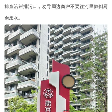
排查沿岸排污口，劝导周边商户不要往河里倾倒厨
余废水。