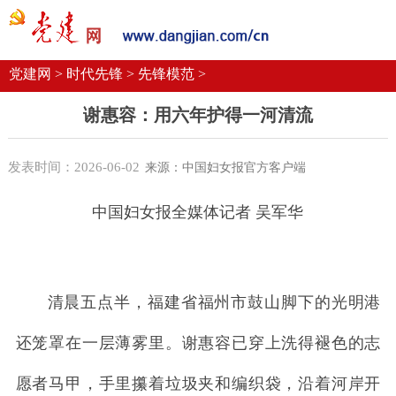
党建要闻
学习语
党建网微平台
机关党建
校园党建
企业党建
党建网 >
时代先锋 >
先锋模范 >
谢惠容：用六年护得一河清流
发表时间：2026-06-02
来源：中国妇女报官方客户端
中国妇女报全媒体记者 吴军华
清晨五点半，福建省福州市鼓山脚下的光明港
还笼罩在一层薄雾里。谢惠容已穿上洗得褪色的志
愿者马甲，手里攥着垃圾夹和编织袋，沿着河岸开