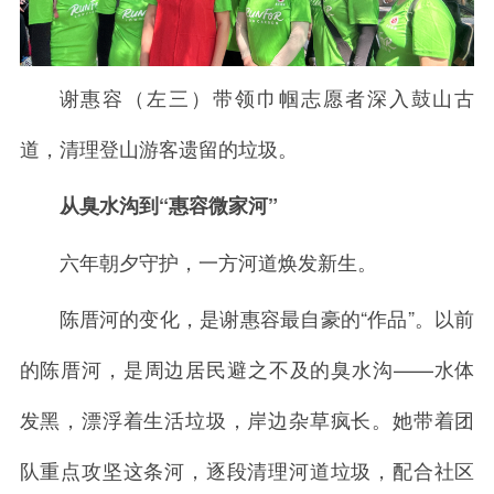
谢惠容（左三）带领巾帼志愿者深入鼓山古
道，清理登山游客遗留的垃圾。
从臭水沟到“惠容微家河”
六年朝夕守护，一方河道焕发新生。
陈厝河的变化，是谢惠容最自豪的“作品”。以前
的陈厝河，是周边居民避之不及的臭水沟——水体
发黑，漂浮着生活垃圾，岸边杂草疯长。她带着团
队重点攻坚这条河，逐段清理河道垃圾，配合社区