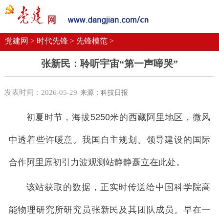
党建要闻
学习语
党建网微平台
机关党建
校园党建
企业党建
党建网 >
时代先锋 >
先锋模范 >
张新民：聆听宇宙“第一声啼哭”
发表时间：2026-05-29
来源：科技日报
初夏时节，海拔5250米的西藏阿里地区，微风
中透着些许暖意。我国自主规划、领导建设的国际
合作阿里原初引力波观测站静静矗立在此处。
该站获取的数据，正实时传送给中国科学院高
能物理研究所研究员张新民及其团队成员。早在一