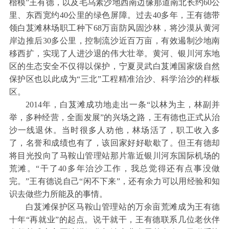
楷模”王有德，以及毛乌素沙地西南边缘那道南北长约60公
里、东西宽约40公里的绿色屏障。过去40多年，王有德带
领白芨滩林场职工种下68万亩防风固沙林，将沙漠从黄河
岸边推后30多公里，控制流沙近百万亩，有效遏制沙地南
移西扩，实现了人进沙退的伟大壮举。黄河、银川河东地
区的生态安全不仅得以保护，宁夏灵武白芨滩国家级自然
保护区也以此成为“三北”工程精准治沙、科学治沙的样板
区。
2014年，白芨滩成功地走出一条“以林为主，林副并
举，多种经营，全面发展”的兴场之路，王有德也正式从治
沙一线退休。当时很多人劝他，林场活了，职工收入多
了，名誉和成绩也有了，该回家好好歇歇了。但王有德却
将目光投向了马鞍山管理站那片靠近银川河东国际机场的
荒滩。“干了40多年治沙工作，我总觉得还有点事没做
完。”王有德说自己“闲不下来”，还有余力可以用经验和知
识去做些力所能及的事情。
白芨滩保护区马鞍山管理站的万余亩荒滩成为王有德
十年“再就业”的起点。说干就干，王有德联系几位老伙伴