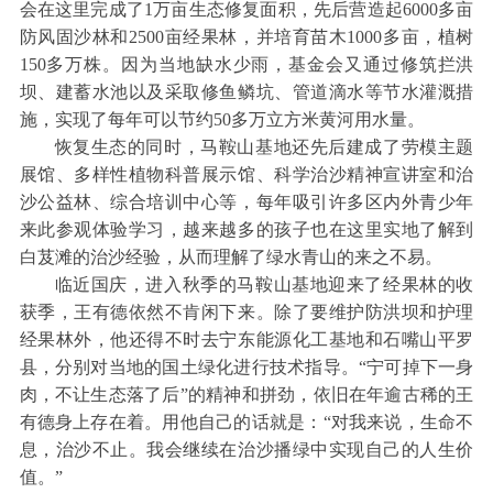
会在这里完成了1万亩生态修复面积，先后营造起6000多亩
防风固沙林和2500亩经果林，并培育苗木1000多亩，植树
150多万株。因为当地缺水少雨，基金会又通过修筑拦洪
坝、建蓄水池以及采取修鱼鳞坑、管道滴水等节水灌溉措
施，实现了每年可以节约50多万立方米黄河用水量。
恢复生态的同时，马鞍山基地还先后建成了劳模主题
展馆、多样性植物科普展示馆、科学治沙精神宣讲室和治
沙公益林、综合培训中心等，每年吸引许多区内外青少年
来此参观体验学习，越来越多的孩子也在这里实地了解到
白芨滩的治沙经验，从而理解了绿水青山的来之不易。
临近国庆，进入秋季的马鞍山基地迎来了经果林的收
获季，王有德依然不肯闲下来。除了要维护防洪坝和护理
经果林外，他还得不时去宁东能源化工基地和石嘴山平罗
县，分别对当地的国土绿化进行技术指导。“宁可掉下一身
肉，不让生态落了后”的精神和拼劲，依旧在年逾古稀的王
有德身上存在着。用他自己的话就是：“对我来说，生命不
息，治沙不止。我会继续在治沙播绿中实现自己的人生价
值。”