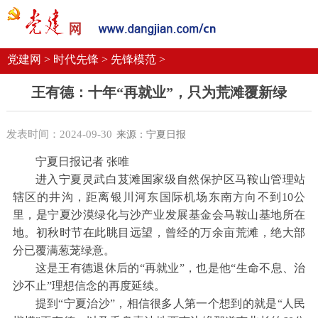
党建要闻
学习语
党建网微平台
机关党建
校园党建
企业党建
党建网 >
时代先锋 >
先锋模范 >
王有德：十年“再就业”，只为荒滩覆新绿
发表时间：2024-09-30
来源：宁夏日报
宁夏日报记者 张唯
进入宁夏灵武白芨滩国家级自然保护区马鞍山管理站
辖区的井沟，距离银川河东国际机场东南方向不到10公
里，是宁夏沙漠绿化与沙产业发展基金会马鞍山基地所在
地。初秋时节在此眺目远望，曾经的万余亩荒滩，绝大部
分已覆满葱茏绿意。
这是王有德退休后的“再就业”，也是他“生命不息、治
沙不止”理想信念的再度延续。
提到“宁夏治沙”，相信很多人第一个想到的就是“人民