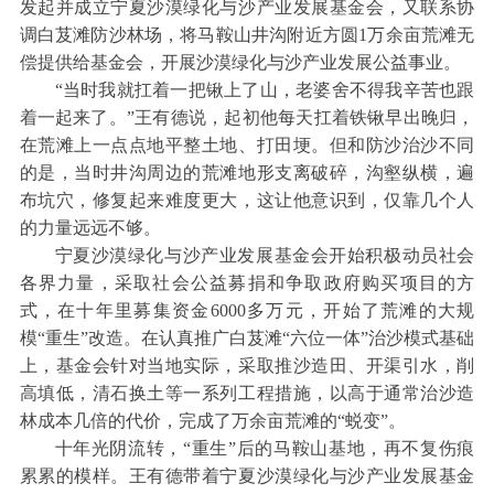
发起并成立宁夏沙漠绿化与沙产业发展基金会，又联系协
调白芨滩防沙林场，将马鞍山井沟附近方圆1万余亩荒滩无
偿提供给基金会，开展沙漠绿化与沙产业发展公益事业。
“当时我就扛着一把锹上了山，老婆舍不得我辛苦也跟
着一起来了。”王有德说，起初他每天扛着铁锹早出晚归，
在荒滩上一点点地平整土地、打田埂。但和防沙治沙不同
的是，当时井沟周边的荒滩地形支离破碎，沟壑纵横，遍
布坑穴，修复起来难度更大，这让他意识到，仅靠几个人
的力量远远不够。
宁夏沙漠绿化与沙产业发展基金会开始积极动员社会
各界力量，采取社会公益募捐和争取政府购买项目的方
式，在十年里募集资金6000多万元，开始了荒滩的大规
模“重生”改造。在认真推广白芨滩“六位一体”治沙模式基础
上，基金会针对当地实际，采取推沙造田、开渠引水，削
高填低，清石换土等一系列工程措施，以高于通常治沙造
林成本几倍的代价，完成了万余亩荒滩的“蜕变”。
十年光阴流转，“重生”后的马鞍山基地，再不复伤痕
累累的模样。王有德带着宁夏沙漠绿化与沙产业发展基金