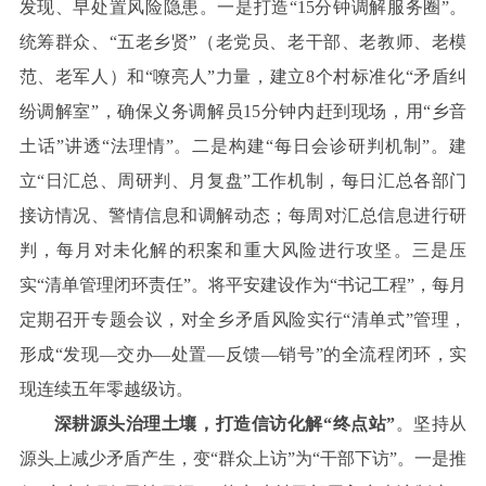
发现、早处置风险隐患。一是打造“15分钟调解服务圈”。
统筹群众、“五老乡贤”（老党员、老干部、老教师、老模
范、老军人）和“嘹亮人”力量，建立8个村标准化“矛盾纠
纷调解室”，确保义务调解员15分钟内赶到现场，用“乡音
土话”讲透“法理情”。二是构建“每日会诊研判机制”。建
立“日汇总、周研判、月复盘”工作机制，每日汇总各部门
接访情况、警情信息和调解动态；每周对汇总信息进行研
判，每月对未化解的积案和重大风险进行攻坚。三是压
实“清单管理闭环责任”。将平安建设作为“书记工程”，每月
定期召开专题会议，对全乡矛盾风险实行“清单式”管理，
形成“发现—交办—处置—反馈—销号”的全流程闭环，实
现连续五年零越级访。
深耕源头治理土壤，打造信访化解“终点站”
。坚持从
源头上减少矛盾产生，变“群众上访”为“干部下访”。一是推