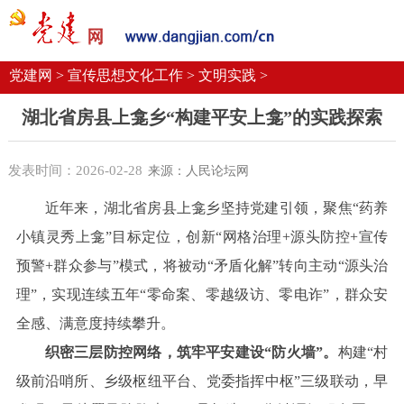
党建要闻
学习语
党建网微平台
机关党建
校园党建
企业党建
党建网 >
宣传思想文化工作 >
文明实践 >
湖北省房县上龛乡“构建平安上龛”的实践探索
发表时间：2026-02-28
来源：人民论坛网
近年来，湖北省房县上龛乡坚持党建引领，聚焦“药养
小镇灵秀上龛”目标定位，创新“网格治理+源头防控+宣传
预警+群众参与”模式，将被动“矛盾化解”转向主动“源头治
理”，实现连续五年“零命案、零越级访、零电诈”，群众安
全感、满意度持续攀升。
织密三层防控网络，筑牢平安建设“防火墙”。
构建“村
级前沿哨所、乡级枢纽平台、党委指挥中枢”三级联动，早