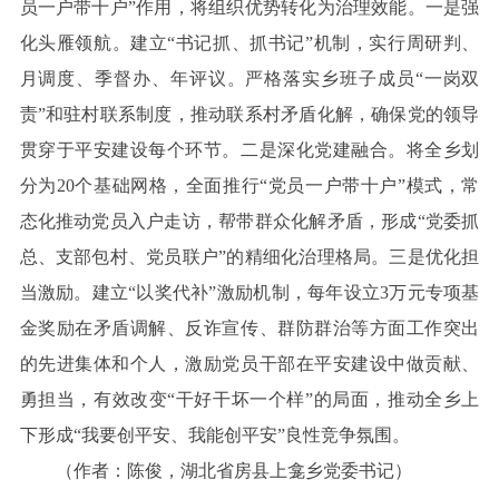
员一户带十户”作用，将组织优势转化为治理效能。一是强
化头雁领航。建立“书记抓、抓书记”机制，实行周研判、
月调度、季督办、年评议。严格落实乡班子成员“一岗双
责”和驻村联系制度，推动联系村矛盾化解，确保党的领导
贯穿于平安建设每个环节。二是深化党建融合。将全乡划
分为20个基础网格，全面推行“党员一户带十户”模式，常
态化推动党员入户走访，帮带群众化解矛盾，形成“党委抓
总、支部包村、党员联户”的精细化治理格局。三是优化担
当激励。建立“以奖代补”激励机制，每年设立3万元专项基
金奖励在矛盾调解、反诈宣传、群防群治等方面工作突出
的先进集体和个人，激励党员干部在平安建设中做贡献、
勇担当，有效改变“干好干坏一个样”的局面，推动全乡上
下形成“我要创平安、我能创平安”良性竞争氛围。
（作者：陈俊，湖北省房县上龛乡党委书记）