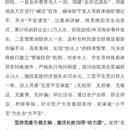
防线。一是反诈教育先人一拍。组建“反诈志愿队”，用最
地道方言进行“喊话”宣传，确保留守老人等群体能听懂记
牢。开办“平安课堂”，以案例讲解、情景模拟等生动形
式，累计培训群众达1.2万人次，实现连续5年无电诈事件发
生。二是预警劝阻快人一步。及时在村民微信群推送最新
诈骗手法、高发案例，实现“指尖上”的精准预警。与乡农
商银行建立“警银联防”机制，对老年人、学生等特殊群体
异常转账操作，严格执行询问制度，成功劝阻潜在受骗群
众14人，挽回直接经济损失40万余元。三是平安意识胜人
一筹。深入开展“五星平安家庭”（无犯罪、无邪教、无毒
品、无赌博、无诈骗）评比活动，通过农户自荐、群众评
议、村级审核，对示范户大张旗鼓宣传，积家庭“小平
安”为全乡“大平安”。
坚持党建引领主轴，激活长效治理“动力源”。
发挥“党