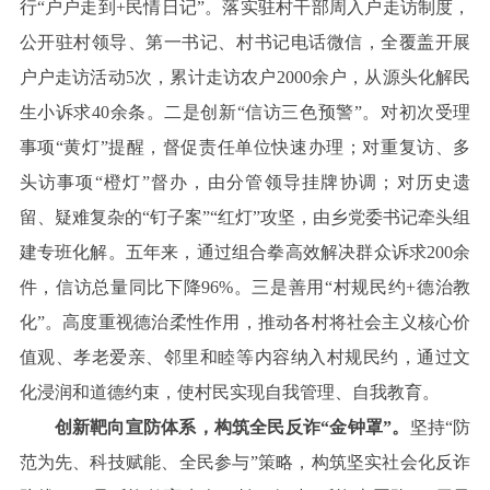
行“户户走到+民情日记”。落实驻村干部周入户走访制度，
公开驻村领导、第一书记、村书记电话微信，全覆盖开展
户户走访活动5次，累计走访农户2000余户，从源头化解民
生小诉求40余条。二是创新“信访三色预警”。对初次受理
事项“黄灯”提醒，督促责任单位快速办理；对重复访、多
头访事项“橙灯”督办，由分管领导挂牌协调；对历史遗
留、疑难复杂的“钉子案”“红灯”攻坚，由乡党委书记牵头组
建专班化解。五年来，通过组合拳高效解决群众诉求200余
件，信访总量同比下降96%。三是善用“村规民约+德治教
化”。高度重视德治柔性作用，推动各村将社会主义核心价
值观、孝老爱亲、邻里和睦等内容纳入村规民约，通过文
化浸润和道德约束，使村民实现自我管理、自我教育。
创新靶向宣防体系，构筑全民反诈“金钟罩”。
坚持“防
范为先、科技赋能、全民参与”策略，构筑坚实社会化反诈