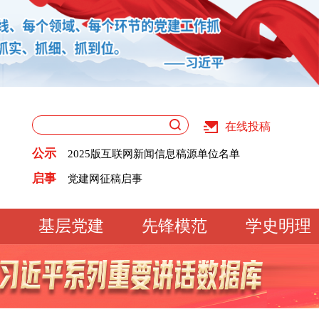
在线投稿
关于版权和用稿问题的声明
公示
2025版互联网新闻信息稿源单位名单
《党建》杂志征稿启事
关于版权和用稿问题的声明
启事
党建网征稿启事
2025版互联网新闻信息稿源单位名单
《党建》杂志征稿启事
党建网征稿启事
基层党建
先锋模范
学史明理
工作动态
经验交流
文明实践
基
文化大观
专题库