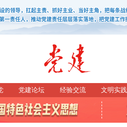
党
党建论坛
经验交流
文明实践
学习园地
理论强党
党建论坛
先锋模范
学史明理
经典常读