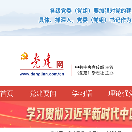
中共中央宣传部 主管
《党建》杂志社 主办
首页
党建要闻
学习语
理论强
党建要闻
学习语
党建网微平台
机关党建
校园党建
企业党建