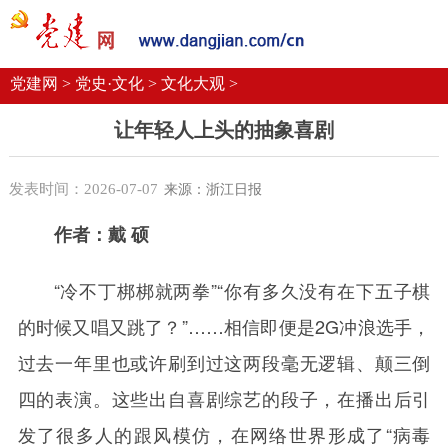
党建要闻
学习语
党建网微平台
机关党建
校园党建
企业党建
党建网 >
党史·文化 >
文化大观 >
让年轻人上头的抽象喜剧
发表时间：2026-07-07
来源：浙江日报
作者：戴 硕
“冷不丁梆梆就两拳”“你有多久没有在下五子棋
的时候又唱又跳了？”……相信即便是2G冲浪选手，
过去一年里也或许刷到过这两段毫无逻辑、颠三倒
四的表演。这些出自喜剧综艺的段子，在播出后引
发了很多人的跟风模仿，在网络世界形成了“病毒