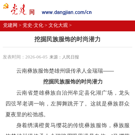
党建要闻
学习语
党建网微平台
机关党建
校园党建
企业党建
党建网 >
党史·文化 >
文化大观 >
挖掘民族服饰的时尚潜力
发表时间：2026-06-05
来源：人民日报
云南彝族服饰楚雄州级传承人金瑞瑞——
挖掘民族服饰的时尚潜力
云南省楚雄彝族自治州牟定县化湖广场，龙头
四弦琴老调一响，左脚舞跳开了。这就是彝族群众
夏夜里的松弛感。
身着绣满橙黄马缨花的传统彝族服饰，彝族服