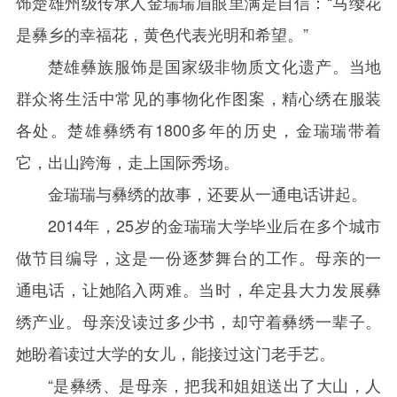
饰楚雄州级传承人金瑞瑞眉眼里满是自信：“马缨花
是彝乡的幸福花，黄色代表光明和希望。”
楚雄彝族服饰是国家级非物质文化遗产。当地
群众将生活中常见的事物化作图案，精心绣在服装
各处。楚雄彝绣有1800多年的历史，金瑞瑞带着
它，出山跨海，走上国际秀场。
金瑞瑞与彝绣的故事，还要从一通电话讲起。
2014年，25岁的金瑞瑞大学毕业后在多个城市
做节目编导，这是一份逐梦舞台的工作。母亲的一
通电话，让她陷入两难。当时，牟定县大力发展彝
绣产业。母亲没读过多少书，却守着彝绣一辈子。
她盼着读过大学的女儿，能接过这门老手艺。
“是彝绣、是母亲，把我和姐姐送出了大山，人