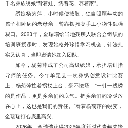
千名彝族绣娘“背着娃、绣着花、养着家”。
绣娘杨菊萍，小时候便截肢，独自照顾年幼的
孩子和卧病的老母亲，曾靠摆摊卖手工小物件勉强
糊口。2023年，金瑞瑞给当地残疾人联合会组织的
培训班授课时，发现她格外珍惜学习机会，针法扎
实又认真，当即邀请她加入团队。
如今，杨菊萍成了公司高级绣娘，承担培训指
导师的任务。今年牟定县一次彝绣创意设计比赛
上，杨菊萍拄着拐杖上台，毫不怯场。“一针一线绣
的是作品，更是乡亲们的底气。把乡亲们的冷暖放
在心上，这也是我们的责任。”看着杨菊萍的蜕变，
金瑞瑞打心底里高兴。
2026年，金瑞瑞获得2026年度新时代青年先锋