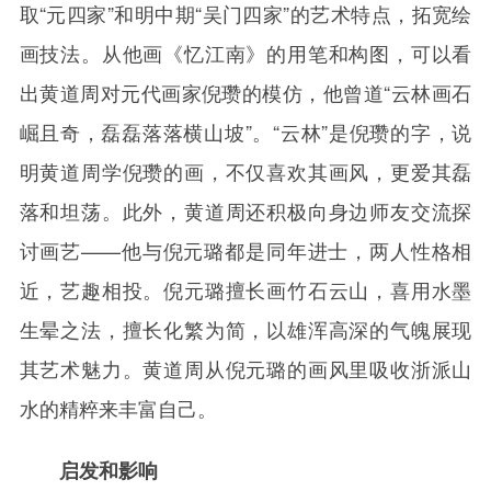
取“元四家”和明中期“吴门四家”的艺术特点，拓宽绘
画技法。从他画《忆江南》的用笔和构图，可以看
出黄道周对元代画家倪瓒的模仿，他曾道“云林画石
崛且奇，磊磊落落横山坡”。“云林”是倪瓒的字，说
明黄道周学倪瓒的画，不仅喜欢其画风，更爱其磊
落和坦荡。此外，黄道周还积极向身边师友交流探
讨画艺——他与倪元璐都是同年进士，两人性格相
近，艺趣相投。倪元璐擅长画竹石云山，喜用水墨
生晕之法，擅长化繁为简，以雄浑高深的气魄展现
其艺术魅力。黄道周从倪元璐的画风里吸收浙派山
水的精粹来丰富自己。
启发和影响