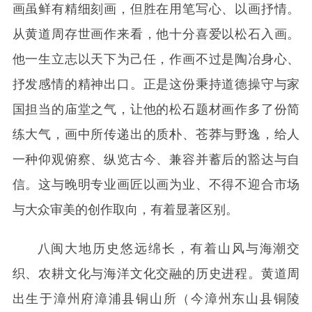
画虽鲜有精细刻画，但胜在用笔写心、以画抒情。
从黄道周存世画作来看，他十分喜爱以松石入画。
他一生立志以天下为己任，作画不过是陶冶身心、
抒发感情的精神出口。正是这份秉持道德操守与家
国担当的庙堂之气，让他的松石题材画作多了份简
练大气，画中所传递出的质朴、苍莽与野逸，给人
一种仰观俯察、纵览古今、兼容并蓄后的豁达与自
信。这与晚明专业画匠以画为业、不得不迎合市场
与大众审美的创作取向，有着显著区别。
八闽大地历史悠远绵长，有着山风与海潮交
织、农耕文化与海洋文化交融的历史进程。黄道周
出生于漳州府漳浦县铜山所（今漳州东山县铜陵