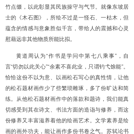
竹点缀，以此彰显其民族操守与气节。就像东坡居
士的《木石图》，所绘不过是一怪石、一枯木，但
蕴含的情感与意象胜似千言，带给人的震撼和心灵
慰藉远非其他物质所能比拟。
黄道周认为“作书是学问中第七八乘事”，自
言“切勿以此关心”“余素不喜此业，只谓钓弋馀能”。
恰恰这份不以为意、以画松石写心的真性情，让他
的松石题材画作少了些繁琐雕琢，多了份旷达和简
练。从他松石题材画作中的落款和题诗，我们能真
切感受到其在诗文、书法方面的造诣与修养，而这
份修养又丰富滋养着他的绘画艺术。文学素养是绘
画的画外功夫，能让画作多份书卷之气。苏轼论书