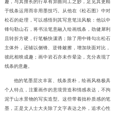
趣，与其擅长的行草有异曲同工之妙，足见其更精
于线条运用而非用墨技巧。从他在《松石图》中对
松石的处理，可以感悟到其写意笔法风貌：他以中
锋勾勒山石，将书法笔意融入绘画线条，劲健犀利
且转折方硬，行笔畅快潇洒；除了用中锋勾出松石
主体外，还辅以侧锋、逆锋皴‌擦，增加块面对比，
彼此相映成趣；画中岩石亦未作晕染，充分表现了
线条的意趣。
他的笔墨层次丰富、线条质朴，绘画风格极具
个人特点，注重画作的意境营造和情感表达，不拘
泥于山水景物的写实造型。这些带着拙朴质感的笔
墨，正是文人士大夫除了文字表达之外，追求心性