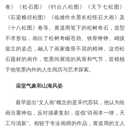
卷》《松石图》《钓台八松图》《天下七松图》
《石梁樵径松图》《临难作水墨长松怪石大画》及
《十八松图》卷等。黄道周笔下的松树奇石，造型
不求形似，画出了松树奇崛苍劲、铁骨铮铮、峭拔
挺立的姿态，融入了画家傲骨不屈的精神。这些松
石题材的画作，笔墨间展现的风骨和气节，皆根植
于他笔墨内外的人生阅历与艺术探索。
庙堂气象和山海风姿
最早提出“文人画”概念的是宋代苏轼，他认为绘
画当重神似，反对描摹复刻，提倡“诗画本一律，天
工与清新”。相较于专业画师的作品，黄道周的文人