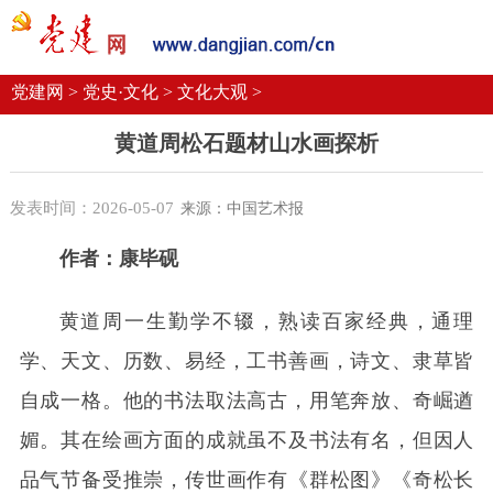
党建要闻
学习语
党建网微平台
机关党建
校园党建
企业党建
党建网 >
党史·文化 >
文化大观 >
黄道周松石题材山水画探析
发表时间：2026-05-07
来源：中国艺术报
作者：康毕砚
黄道周一生勤学不辍，熟读百家经典，通理
学、天文、历数、易经，工书善画，诗文、隶草皆
自成一格。他的书法取法高古，用笔奔放、奇崛遒
媚。其在绘画方面的成就虽不及书法有名，但因人
品气节备受推崇，传世画作有《群松图》《奇松长