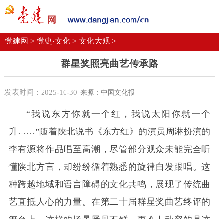
党建要闻
学习语
党建网微平台
机关党建
校园党建
企业党建
党建网 >
党史·文化 >
文化大观 >
群星奖照亮曲艺传承路
发表时间：2025-10-30
来源：中国文化报
“我说东方你就一个红，我说太阳你就一个
升……”随着陕北说书《东方红》的演员周淋扮演的
李有源将作品唱至高潮，尽管部分观众未能完全听
懂陕北方言，却纷纷循着熟悉的旋律自发跟唱。这
种跨越地域和语言障碍的文化共鸣，展现了传统曲
艺直抵人心的力量。在第二十届群星奖曲艺终评的