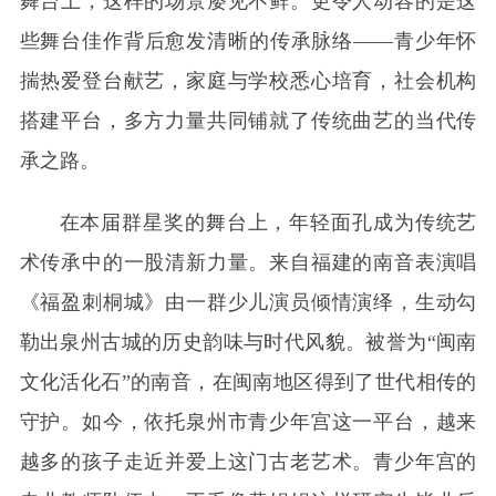
舞台上，这样的场景屡见不鲜。更令人动容的是这
些舞台佳作背后愈发清晰的传承脉络——青少年怀
揣热爱登台献艺，家庭与学校悉心培育，社会机构
搭建平台，多方力量共同铺就了传统曲艺的当代传
承之路。
在本届群星奖的舞台上，年轻面孔成为传统艺
术传承中的一股清新力量。来自福建的南音表演唱
《福盈刺桐城》由一群少儿演员倾情演绎，生动勾
勒出泉州古城的历史韵味与时代风貌。被誉为“闽南
文化活化石”的南音，在闽南地区得到了世代相传的
守护。如今，依托泉州市青少年宫这一平台，越来
越多的孩子走近并爱上这门古老艺术。青少年宫的