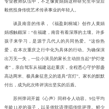
专业教师队伍中，不乏像黄娟娟这样研究生毕业后
毅然投身传统艺术传承事业的年轻人。
谈及南音的传承，《福盈刺桐城》创作人黄娟
娟感触颇深：“在福建，南音有着深厚的土壤。许多
孩子来学习，是源于几代人的共同热爱。”这份热
爱，在本次重庆之行中化为具体的行动。为确保演
出万无一失，一位小演员的家长主动担当起“护灯使
者”，亲自驾车从福建远赴重庆，全程悉心守护那盏
高达两米、极具象征意义的道具“宫灯”。家长的默默
付出，成为此次终评演出坚实的后盾。
苏州弹词开篇《心声》同样令人动容。9位平均
年龄11岁的孩子，以吴侬软语弹唱传统评弹。鲜少