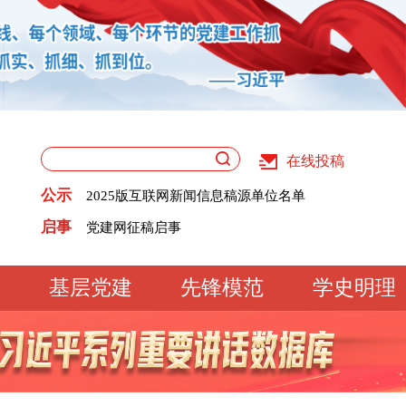
在线投稿
关于版权和用稿问题的声明
公示
2025版互联网新闻信息稿源单位名单
《党建》杂志征稿启事
关于版权和用稿问题的声明
启事
党建网征稿启事
2025版互联网新闻信息稿源单位名单
《党建》杂志征稿启事
党建网征稿启事
基层党建
先锋模范
学史明理
工作动态
经验交流
文明实践
基
文化大观
专题库