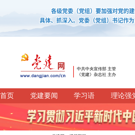
中共中央宣传部 主管
《党建》杂志社 主办
首页
党建要闻
学习语
理论强
党建要闻
学习语
党建网微平台
机关党建
校园党建
企业党建