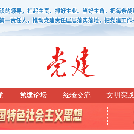
党
党建论坛
经验交流
文明实践
学习园地
理论强党
党建论坛
先锋模范
学史明理
经典常读