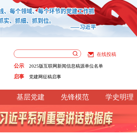
在线投稿
关于版权和用稿问题的声明
《党建》杂志征稿启事
公示
2025版互联网新闻信息稿源单位名单
党建网征稿启事
关于版权和用稿问题的声明
启事
《党建》杂志征稿启事
2025版互联网新闻信息稿源单位名单
党建网征稿启事
基层党建
先锋模范
学史明理
工作动态
经验交流
文明实践
基
文化大观
专题库