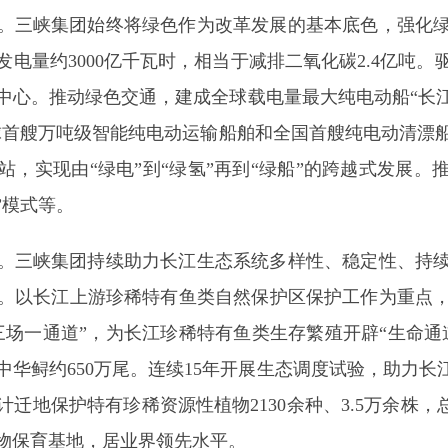
。三峡集团始终将绿色作为改革发展的基本底色，强化
电量约3000亿千瓦时，相当于减排二氧化碳2.4亿吨
中心。推动绿色交通，建成全球载电量最大纯电动船“长江
全球首艘万吨级智能纯电动运输船舶和全国首艘纯电动清漂
，实现由“绿电”到“绿氢”再到“绿船”的跨越式发展
”模式等。
。三峡集团持续助力长江生态系统多样性、稳定性、持
。以长江上游珍稀特有鱼类自然保护区保护工作为重点
三场一通道”，为长江珍稀特有鱼类生存繁殖开辟“生命通
流中华鲟约650万尾。连续15年开展生态调度试验，助力长
计迁地保护特有珍稀资源性植物2130余种、3.5万余株
物保育基地，居业界领先水平。