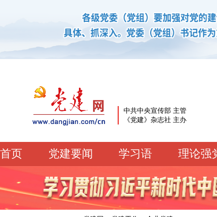
中共中央宣传部 主管
《党建》杂志社 主办
首页
党建要闻
学习语
理论强
党建要闻
学习语
党建网微平台
机关党建
校园党建
企业党建