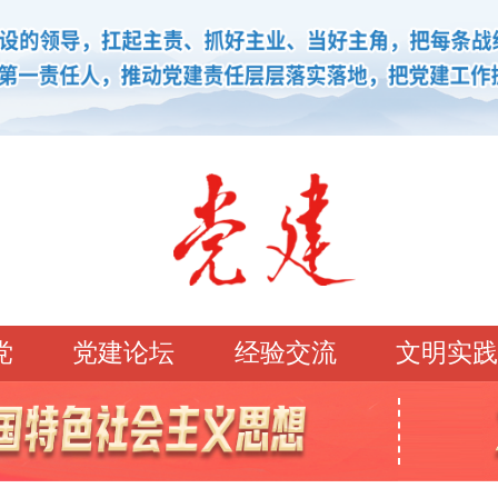
党
党建论坛
经验交流
文明实践
学习园地
理论强党
党建论坛
先锋模范
学史明理
经典常读