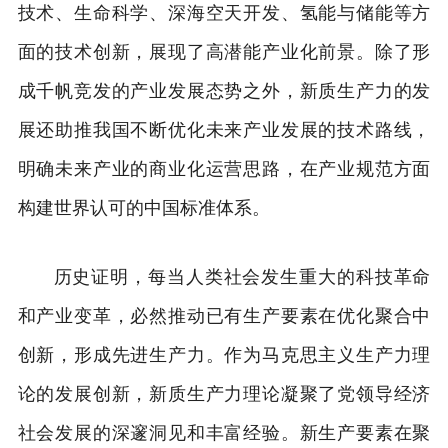
技术、生命科学、深海空天开发、氢能与储能等方
面的技术创新，展现了高潜能产业化前景。除了形
成千帆竞发的产业发展态势之外，新质生产力的发
展还助推我国不断优化未来产业发展的技术路线，
明确未来产业的商业化运营思路，在产业规范方面
构建世界认可的中国标准体系。
历史证明，每当人类社会发生重大的科技革命
和产业变革，必然推动已有生产要素在优化聚合中
创新，形成先进生产力。作为马克思主义生产力理
论的发展创新，新质生产力理论凝聚了党领导经济
社会发展的深邃洞见和丰富经验。新生产要素在聚