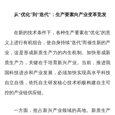
从“优化”到“迭代”：生产要素向产业变革竞发
在新的技术条件下，各种生产要素在“优化”的意
义上进行有机组合，使自身持续“迭代”而催生新的产
业，这是形成新质生产力的内生机制。加快形成新
质生产力，关键在于培育新兴产业。当前，推进我
国科技进步和产业发展，必须加快实现高水平科技
自立自强，依托自主研发核心技术积极构建自主可
控的产业链供应链。
一方面，抢占新兴产业领域的高地。新质生产