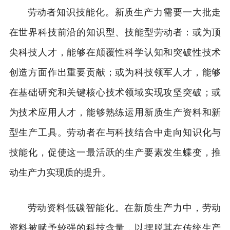
劳动者知识技能化。新质生产力需要一大批走
在世界科技前沿的知识型、技能型劳动者：或为顶
尖科技人才，能够在颠覆性科学认知和突破性技术
创造方面作出重要贡献；或为科技领军人才，能够
在基础研究和关键核心技术领域实现攻坚突破；或
为技术应用人才，能够熟练运用新质生产资料和新
型生产工具。劳动者在与科技结合中走向知识化与
技能化，促使这一最活跃的生产要素发生蝶变，推
动生产力实现质的提升。
劳动资料低碳智能化。在新质生产力中，劳动
资料被赋予较强的科技含量，以摆脱其在传统生产