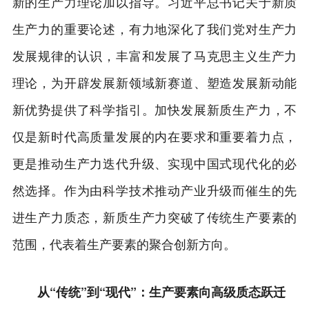
新的生产力理论加以指导。习近平总书记关于新质
生产力的重要论述，有力地深化了我们党对生产力
发展规律的认识，丰富和发展了马克思主义生产力
理论，为开辟发展新领域新赛道、塑造发展新动能
新优势提供了科学指引。加快发展新质生产力，不
仅是新时代高质量发展的内在要求和重要着力点，
更是推动生产力迭代升级、实现中国式现代化的必
然选择。作为由科学技术推动产业升级而催生的先
进生产力质态，新质生产力突破了传统生产要素的
范围，代表着生产要素的聚合创新方向。
从“传统”到“现代”：生产要素向高级质态跃迁