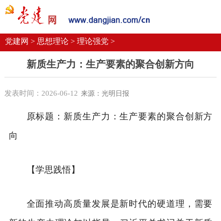
党建要闻
学习语
党建网微平台
机关党建
校园党建
企业党建
党建网 >
思想理论 >
理论强党 >
新质生产力：生产要素的聚合创新方向
发表时间：2026-06-12
来源：光明日报
原标题：新质生产力：生产要素的聚合创新方
向
【学思践悟】
全面推动高质量发展是新时代的硬道理，需要