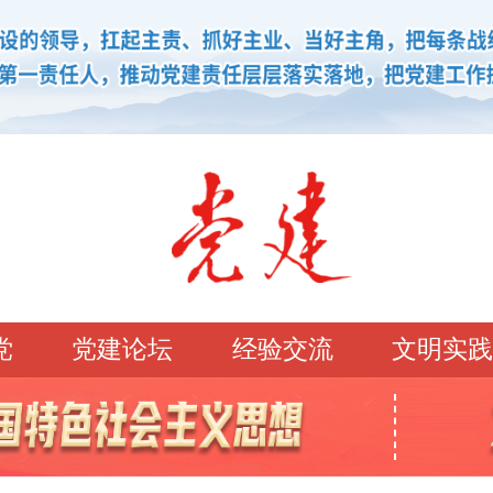
党
党建论坛
经验交流
文明实践
学习园地
理论强党
党建论坛
先锋模范
学史明理
经典常读