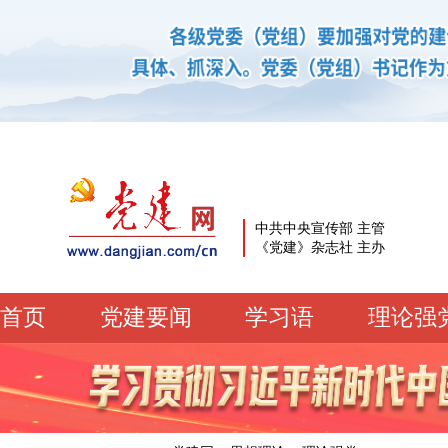
中共中央宣传部 主管
《党建》杂志社 主办
首页
党建要闻
学习语
理论强
党建要闻
学习语
党建网微平台
机关党建
校园党建
企业党建