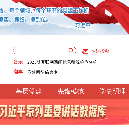
在线投稿
关于版权和用稿问题的声明
《党建》杂志征稿启事
公示
2025版互联网新闻信息稿源单位名单
党建网征稿启事
关于版权和用稿问题的声明
启事
《党建》杂志征稿启事
2025版互联网新闻信息稿源单位名单
党建网征稿启事
基层党建
先锋模范
学史明理
工作动态
经验交流
文明实践
基
文化大观
专题库