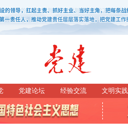
党
党建论坛
经验交流
文明实践
学习园地
理论强党
党建论坛
先锋模范
学史明理
经典常读