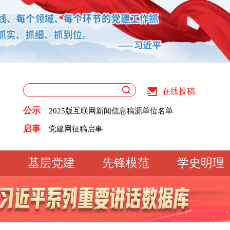
在线投稿
关于版权和用稿问题的声明
公示
2025版互联网新闻信息稿源单位名单
《党建》杂志征稿启事
关于版权和用稿问题的声明
启事
党建网征稿启事
2025版互联网新闻信息稿源单位名单
《党建》杂志征稿启事
党建网征稿启事
基层党建
先锋模范
学史明理
工作动态
经验交流
文明实践
基
文化大观
专题库