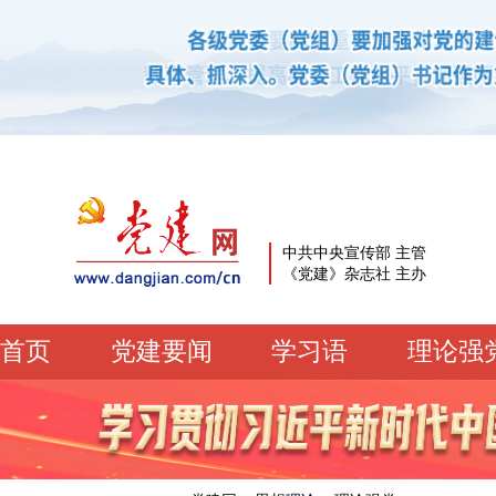
中共中央宣传部 主管
《党建》杂志社 主办
首页
党建要闻
学习语
理论强
党建要闻
学习语
党建网微平台
机关党建
校园党建
企业党建