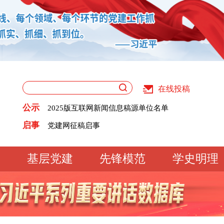
在线投稿
关于版权和用稿问题的声明
《党建》杂志征稿启事
公示
2025版互联网新闻信息稿源单位名单
党建网征稿启事
关于版权和用稿问题的声明
启事
《党建》杂志征稿启事
2025版互联网新闻信息稿源单位名单
党建网征稿启事
基层党建
先锋模范
学史明理
工作动态
经验交流
文明实践
基
文化大观
专题库