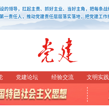
党
党建论坛
经验交流
文明实践
学习园地
理论强党
党建论坛
先锋模范
学史明理
经典常读