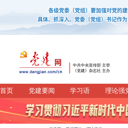
中共中央宣传部 主管
《党建》杂志社 主办
首页
党建要闻
学习语
理论强
党建要闻
学习语
党建网微平台
机关党建
校园党建
企业党建