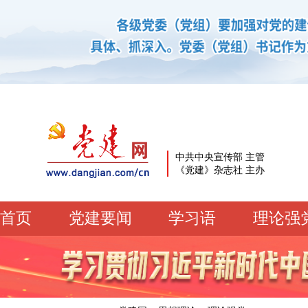
中共中央宣传部 主管
《党建》杂志社 主办
首页
党建要闻
学习语
理论强
党建要闻
学习语
党建网微平台
机关党建
校园党建
企业党建