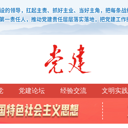
党
党建论坛
经验交流
文明实践
学习园地
理论强党
党建论坛
先锋模范
学史明理
经典常读