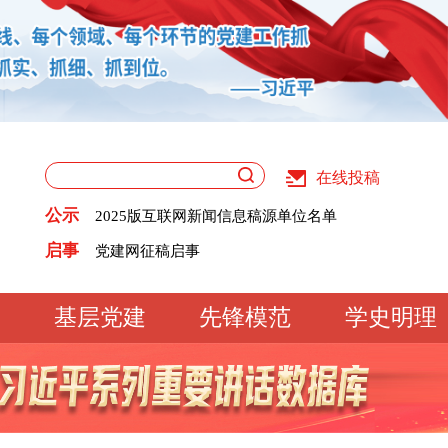
在线投稿
关于版权和用稿问题的声明
《党建》杂志征稿启事
公示
2025版互联网新闻信息稿源单位名单
党建网征稿启事
关于版权和用稿问题的声明
启事
《党建》杂志征稿启事
2025版互联网新闻信息稿源单位名单
党建网征稿启事
基层党建
先锋模范
学史明理
工作动态
经验交流
文明实践
基
文化大观
专题库