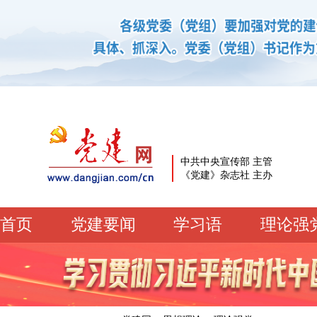
中共中央宣传部 主管
《党建》杂志社 主办
首页
党建要闻
学习语
理论强
党建要闻
学习语
党建网微平台
机关党建
校园党建
企业党建