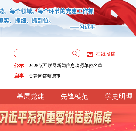
在线投稿
关于版权和用稿问题的声明
《党建》杂志征稿启事
公示
2025版互联网新闻信息稿源单位名单
党建网征稿启事
关于版权和用稿问题的声明
启事
《党建》杂志征稿启事
2025版互联网新闻信息稿源单位名单
党建网征稿启事
基层党建
先锋模范
学史明理
工作动态
经验交流
文明实践
基
文化大观
专题库