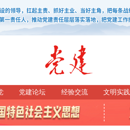
党
党建论坛
经验交流
文明实践
学习园地
理论强党
党建论坛
先锋模范
学史明理
经典常读