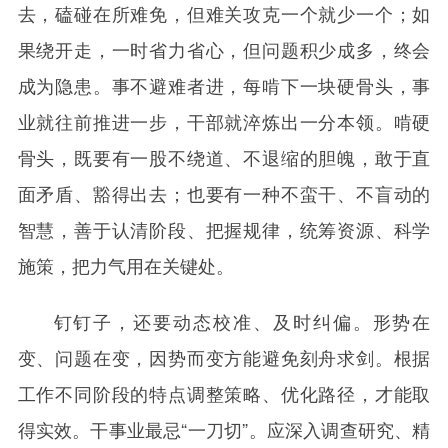
去，磕碰在所难免，但难关攻克一个就少一个；如
果绕开走，一时省力省心，但问题积少成多，终会
成为隐患。事不避难者进，每啃下一块硬骨头，事
业就往前推进一步，干部就淬炼出一分本领。啃硬
骨头，既要有一股不绕道、不退缩的胆魄，敢于直
面矛盾、豁得出去；也要有一种不蛮干、不盲动的
智慧，善于认清阶段、把握规律，统筹资源、科学
施策，把力气用在关键处。
钉钉子，还要动态校准、及时纠偏。形势在
变、问题在变，因势而变方能避免刻舟求剑。根据
工作不同阶段的特点调整策略、优化路径，才能取
得实效。干事业最忌“一刀切”。应深入调查研究、精