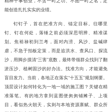
精神干事创业，不贪一时之功、不图一时之名，定
能创造扎扎实实的业绩。
钉钉子，首在把准方向、锚定目标。往哪里
钉、钉在何处，落锤之前必须深思明辨、精准谋
划。焦裕禄初到兰考，面对内涝、风沙、盐碱肆
虐，不急于拍板定策，而是追洪水、查风口、探流
沙，用脚步摸清“三害”底数，最终带领群众找到了翻
淤压沙、植树固沙的好办法。找准方向，才能避免
盲目发力。当前，各地正在落实“十五五”规划纲要。
顶层设计如何转化为一地一域的施工图？关键在精
准落笔。有的地方拿到蓝图便匆匆铺摊子、上项
目，看似热火朝天，实则与本地资源禀赋、群众所