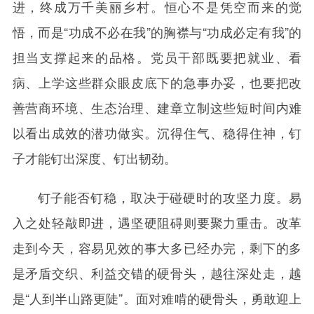
进，终成万千美丽乡村。恒心不是凭空而来的觉
悟，而是“功成不必在我”的胸襟与“功成必定有我”的
担当支撑起来的品格。党员干部既要把就业、看
病、上学这些群众眼皮底下的急事办妥，也要把改
善营商环境、生态治理、建章立制这些短时间内难
以看出成效的潜功做实。沉得住气、稳得住神，钉
子才能钉出深度、钉出韧劲。
钉子能否钉稳，取决于碰硬时的攻坚力度。易
入之处轻敲即进，遇坚硬阻碍则要聚力重击。改革
走到今天，容易见效的事大多已经办完，剩下的多
是矛盾交织、利益交错的硬骨头，越往深处走，越
是“人到半山路更陡”。面对难啃的硬骨头，勇敢迎上