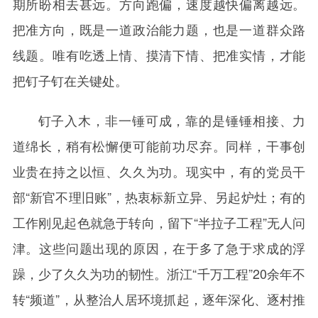
期所盼相去甚远。方向跑偏，速度越快偏离越远。
把准方向，既是一道政治能力题，也是一道群众路
线题。唯有吃透上情、摸清下情、把准实情，才能
把钉子钉在关键处。
钉子入木，非一锤可成，靠的是锤锤相接、力
道绵长，稍有松懈便可能前功尽弃。同样，干事创
业贵在持之以恒、久久为功。现实中，有的党员干
部“新官不理旧账”，热衷标新立异、另起炉灶；有的
工作刚见起色就急于转向，留下“半拉子工程”无人问
津。这些问题出现的原因，在于多了急于求成的浮
躁，少了久久为功的韧性。浙江“千万工程”20余年不
转“频道”，从整治人居环境抓起，逐年深化、逐村推