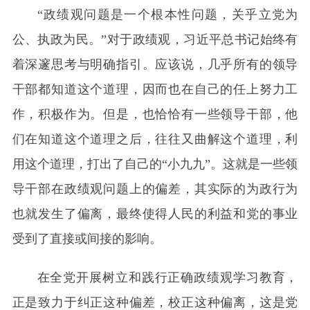
“政绩观问题是一个根本性问题，关乎立党为
公、执政为民。”对于政绩观，习近平总书记始终有
着深邃思考与明确指引。应该说，几乎所有的领导
干部都知道这个道理，因而也在自己的任上努力工
作，积极作为。但是，也恰恰有一些领导干部，他
们在知道这个道理之后，往往又曲解这个道理，利
用这个道理，打出了自己的“小九九”。这就是一些领
导干部在政绩观问题上的偏差，其实际的为政行为
也就发生了偏离，最终使得人民的利益和党的事业
受到了直接或间接的影响。
在全党开展树立和践行正确政绩观学习教育，
正是致力于纠正这种偏差，校正这种偏离，这是党