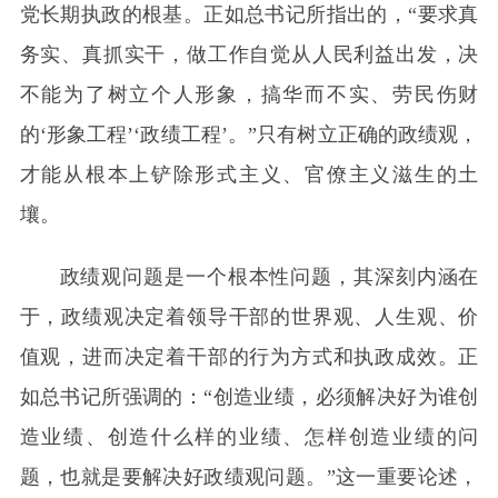
党长期执政的根基。正如总书记所指出的，“要求真
务实、真抓实干，做工作自觉从人民利益出发，决
不能为了树立个人形象，搞华而不实、劳民伤财
的‘形象工程’‘政绩工程’。”只有树立正确的政绩观，
才能从根本上铲除形式主义、官僚主义滋生的土
壤。
政绩观问题是一个根本性问题，其深刻内涵在
于，政绩观决定着领导干部的世界观、人生观、价
值观，进而决定着干部的行为方式和执政成效。正
如总书记所强调的：“创造业绩，必须解决好为谁创
造业绩、创造什么样的业绩、怎样创造业绩的问
题，也就是要解决好政绩观问题。”这一重要论述，