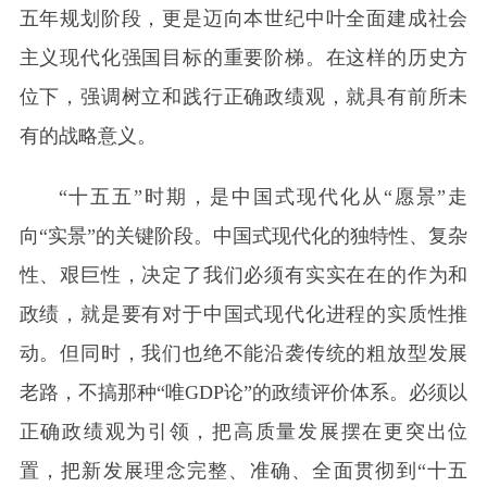
五年规划阶段，更是迈向本世纪中叶全面建成社会
主义现代化强国目标的重要阶梯。在这样的历史方
位下，强调树立和践行正确政绩观，就具有前所未
有的战略意义。
“十五五”时期，是中国式现代化从“愿景”走
向“实景”的关键阶段。中国式现代化的独特性、复杂
性、艰巨性，决定了我们必须有实实在在的作为和
政绩，就是要有对于中国式现代化进程的实质性推
动。但同时，我们也绝不能沿袭传统的粗放型发展
老路，不搞那种“唯GDP论”的政绩评价体系。必须以
正确政绩观为引领，把高质量发展摆在更突出位
置，把新发展理念完整、准确、全面贯彻到“十五