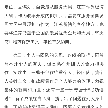
定位、去谋划，自觉服从服务大局。江苏作为经济
大省，作为改革开放的排头兵，需要在服务全国发
展大局中展现担当作为；江苏所辖的各个地方，也
要将江苏乃至于全国的发展视为全局和大局，坚决
防止地方保护主义、本位主义倾向。
第三，个人与团队的关系。政绩的取得，固然
离不开个人的努力，但更离不开团队的合力和协
作。实践中，一些干部往往重个人、轻团队，搞个
人英雄主义，把政绩看作是个人能力的体现，忽视
集体的智慧和力量；还有一些干部专营于“揽功诿
过”，有了成绩往自己身上揽，出了问题往别人身上
推。正确的政绩观要求我们，既要充分发挥个人的