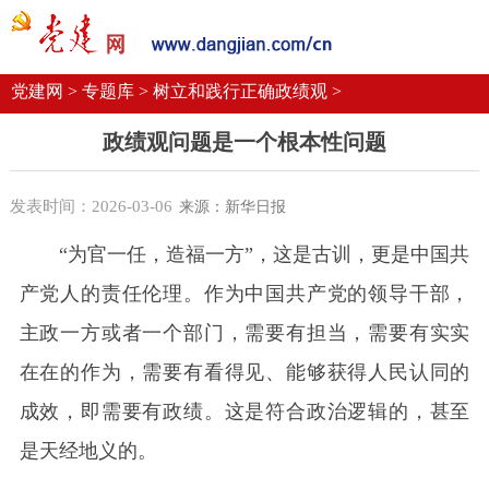
党建要闻
学习语
党建网微平台
机关党建
校园党建
企业党建
党建网 >
专题库 >
树立和践行正确政绩观 >
政绩观问题是一个根本性问题
发表时间：2026-03-06
来源：新华日报
“为官一任，造福一方”，这是古训，更是中国共
产党人的责任伦理。作为中国共产党的领导干部，
主政一方或者一个部门，需要有担当，需要有实实
在在的作为，需要有看得见、能够获得人民认同的
成效，即需要有政绩。这是符合政治逻辑的，甚至
是天经地义的。