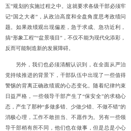
五”规划的实施过程之中。这就要求各级干部必须牢
记“国之大者”，从政治高度和全盘角度思考政绩问
题。如果政绩观出现偏差，急于求成、急功近利，
搞“形象工程”“盆景项目”，不仅不能为现代化添彩，
反而可能制造新的发展障碍。
另外，我们也必须清醒认识到，在全面从严治
党持续推进的背景下，干部队伍中出现了一些值得
警惕的背离正确政绩观的心态变化。随着纪律约束
日益严格，一些领导干部产生了“保安全”的求稳心
态，产生了那种“多做多错、少做少错、不做不错”的
消极心理，工作不敢担当、不愿作为。另有一些领
导干部稍有所不同，他们也在做事，但是总是小心