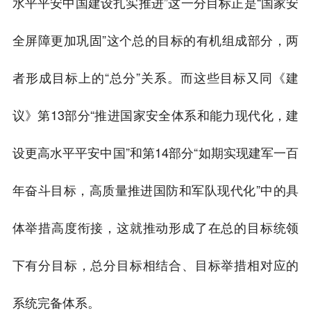
水平平安中国建设扎实推进”这一分目标正是“国家安
全屏障更加巩固”这个总的目标的有机组成部分，两
者形成目标上的“总分”关系。而这些目标又同《建
议》第13部分“推进国家安全体系和能力现代化，建
设更高水平平安中国”和第14部分“如期实现建军一百
年奋斗目标，高质量推进国防和军队现代化”中的具
体举措高度衔接，这就推动形成了在总的目标统领
下有分目标，总分目标相结合、目标举措相对应的
系统完备体系。