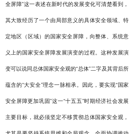
全屏障”这一表述在新时代的发展变化可清楚看到，
其大致经历了一个由局部意义的具体安全领域、特
定地区（区域）的国家安全屏障，向整体、系统意
义上的国家安全屏障发展演变的过程。这种发展演
变可以说同总体国家安全观的“总体”二字及其背后所
蕴含的“大安全”理念一脉相承。因此，要实现“国家
安全屏障更加巩固”这一“十五五”时期经济社会发展
主要目标，就必须坚定不移贯彻总体国家安全观，
尤其是要坚持系统思维和全局观念，全面协调推动