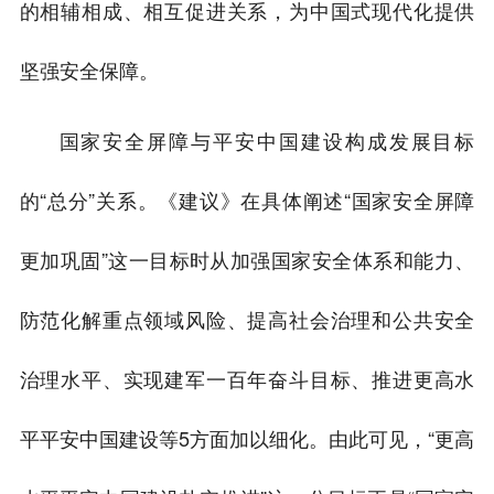
的相辅相成、相互促进关系，为中国式现代化提供
坚强安全保障。
国家安全屏障与平安中国建设构成发展目标
的“总分”关系。《建议》在具体阐述“国家安全屏障
更加巩固”这一目标时从加强国家安全体系和能力、
防范化解重点领域风险、提高社会治理和公共安全
治理水平、实现建军一百年奋斗目标、推进更高水
平平安中国建设等5方面加以细化。由此可见，“更高