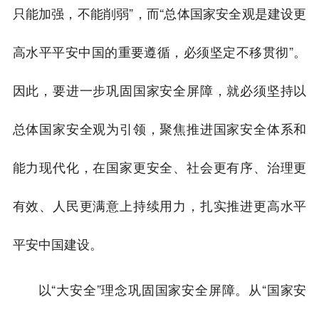
只能加强，不能削弱”，而“总体国家安全观是建设更
高水平平安中国的重要遵循，必须坚定不移贯彻”。
因此，要进一步巩固国家安全屏障，就必须坚持以
总体国家安全观为引领，聚焦推进国家安全体系和
能力现代化，在国家更安全、社会更有序、治理更
有效、人民更满意上持续用力，扎实推进更高水平
平安中国建设。
以“大安全”理念巩固国家安全屏障。从“国家安