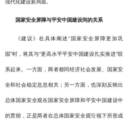
现代化建设新局面。
国家安全屏障与平安中国建设间的关系
《建议》在具体阐述“国家安全屏障更加巩
固”时，将其与“更高水平平安中国建设扎实推进”联
系起来。一方面，两者都同经济社会发展、国家安
全和社会稳定息息相关；另一方面，也深刻反映出
总体国家安全观在国家安全屏障和平安中国建设中
的贯彻，正是两者在总体国家安全观引领下所形成