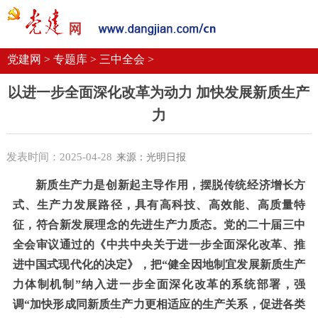
党建要闻
学习语
党建网微平台
机关党建
校园党建
企业党建
党建网 >
专题库 >
三中全会 >
以进一步全面深化改革为动力 加快发展新质生产
力
发表时间：2025-04-28
来源：光明日报
新质生产力是创新起主导作用，摆脱传统经济增长方
式、生产力发展路径，具有高科技、高效能、高质量特
征，符合新发展理念的先进生产力质态。党的二十届三中
全会审议通过的《中共中央关于进一步全面深化改革、推
进中国式现代化的决定》，把“健全因地制宜发展新质生产
力体制机制”纳入进一步全面深化改革的系统部署，强
调“加快形成同新质生产力更相适应的生产关系，促进各类