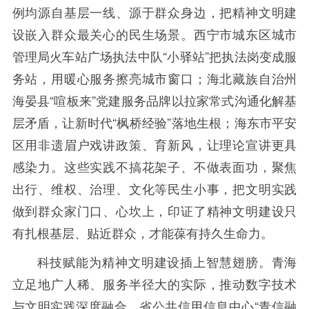
例均源自基层一线、源于群众身边，把精神文明建
设嵌入群众最关心的民生场景。西宁市城东区城市
管理局火车站广场执法中队“小驿站”把执法岗变成服
务站，用暖心服务擦亮城市窗口；海北藏族自治州
海晏县“喧板来”党建服务品牌以拉家常式沟通化解基
层矛盾，让新时代“枫桥经验”落地生根；海东市平安
区用非遗眉户戏讲政策、育新风，让理论宣讲更具
感染力。这些实践不搞花架子、不做表面功，聚焦
出行、维权、治理、文化等民生小事，把文明实践
做到群众家门口、心坎上，印证了精神文明建设只
有扎根基层、贴近群众，才能葆有持久生命力。
科技赋能为精神文明建设插上智慧翅膀。青海
立足地广人稀、服务半径大的实际，推动数字技术
与文明实践深度融合。省公共信用信息中心“青信融