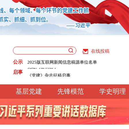
在线投稿
关于版权和用稿问题的声明
《党建》杂志征稿启事
公示
2025版互联网新闻信息稿源单位名单
党建网征稿启事
关于版权和用稿问题的声明
启事
《党建》杂志征稿启事
2025版互联网新闻信息稿源单位名单
党建网征稿启事
基层党建
先锋模范
学史明理
工作动态
经验交流
文明实践
基
文化大观
专题库