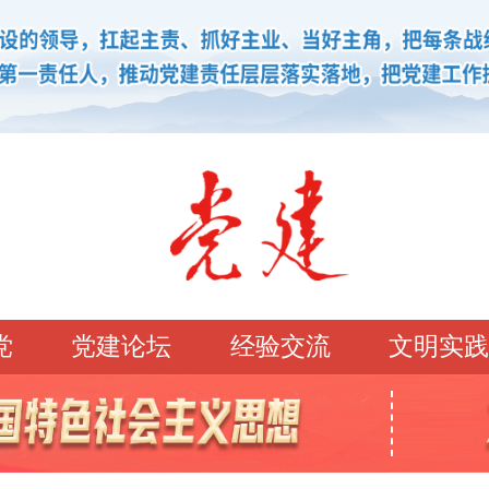
党
党建论坛
经验交流
文明实践
学习园地
理论强党
党建论坛
先锋模范
学史明理
经典常读