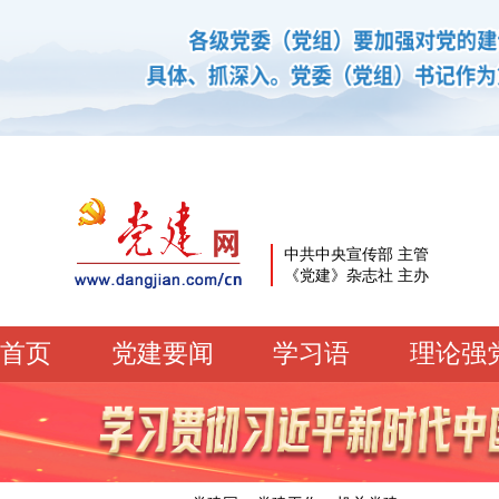
中共中央宣传部 主管
《党建》杂志社 主办
首页
党建要闻
学习语
理论强
党建要闻
学习语
党建网微平台
机关党建
校园党建
企业党建