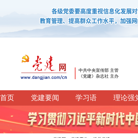
中共中央宣传部 主管
《党建》杂志社 主办
首页
党建要闻
学习语
理论强
党建要闻
学习语
党建网微平台
机关党建
校园党建
企业党建