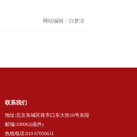
网站编辑：
白梦洁
联系我们
地址:北京东城区珠市口东大街10号东段
邮编:100062(函件)
热线电话:010 67050631