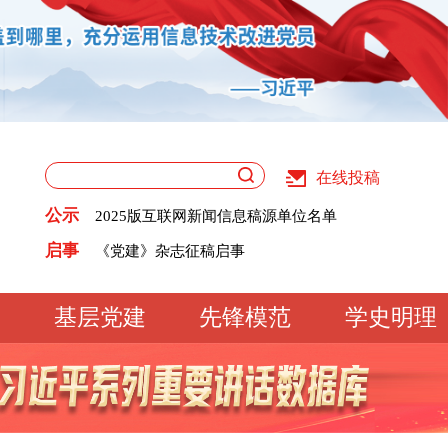
在线投稿
关于版权和用稿问题的声明
《党建》杂志征稿启事
公示
2025版互联网新闻信息稿源单位名单
党建网征稿启事
关于版权和用稿问题的声明
启事
《党建》杂志征稿启事
2025版互联网新闻信息稿源单位名单
党建网征稿启事
基层党建
先锋模范
学史明理
工作动态
经验交流
文明实践
基
文化大观
专题库