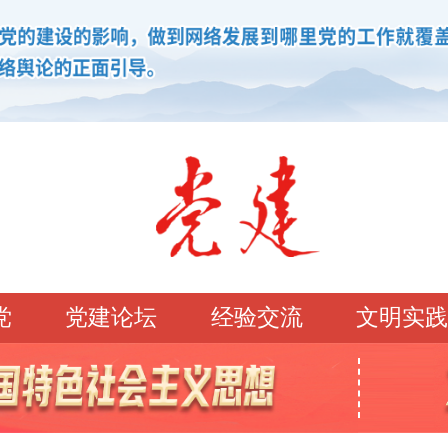
党
党建论坛
经验交流
文明实践
学习园地
理论强党
党建论坛
先锋模范
学史明理
经典常读