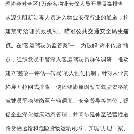
理协会对全区
1
万余名物业安保人员开展吸毒排查，
从源头阻断涉毒人员进入物业安保行业的通道，构
建禁毒治理长效机制。
瞄准公共交通安全民生痛
在
“
客运驾驶员监管案
”
中，为破解“诉求传递”堵
点。
点，组织党员干警深入客运驾驶员群体调研，推动
建立
“
整改—评估—转岗
”
的人性化机制，针对从业资
格展开拉网式排查，使因健康原因暂失驾驶资格的
驾驶员平稳转岗至车辆调度、安全督导等岗位，督
促企业深化健康动态管理，并同步延伸至经营性道
路货物运输和危险货物运输领域，实现
“
办理一案、