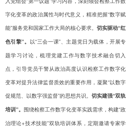
入党组会
“
第一议题
”
学习内容，深刻领会检察工作数
字化变革的政治属性与时代意义，精准把握
“
数字赋
能
”
服务党和国家工作大局的核心要求。
切实驱动“红
以
“
三会一课
”
、主题党日为载体，开展专
色引擎”。
题学习讨论，梳理党建工作与数字技术融合切入
点，引导党员干警从政治高度认识检察工作数字化
变革对提升法律监督质效的重要作用，凝聚
“
以数字
促规范、以数字强监督
”
的思想共识。
切实建强“双轨
围绕检察工作数字化变革实践需求，构建
“
政
培训”。
治理论
+
技术技能
”
双轨培训体系，定期邀请专家学