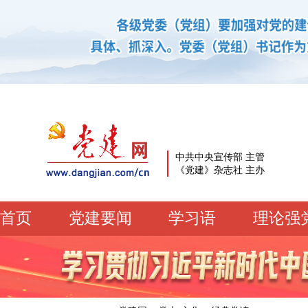
中共中央宣传部 主管
《党建》杂志社 主办
首页
党建要闻
学习语
理论强
党建要闻
学习语
党建网微平台
机关党建
校园党建
企业党建