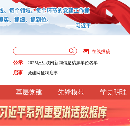
在线投稿
关于版权和用稿问题的声明
《党建》杂志征稿启事
公示
2025版互联网新闻信息稿源单位名单
党建网征稿启事
关于版权和用稿问题的声明
启事
《党建》杂志征稿启事
2025版互联网新闻信息稿源单位名单
党建网征稿启事
基层党建
先锋模范
学史明理
工作动态
经验交流
文明实践
基
文化大观
专题库