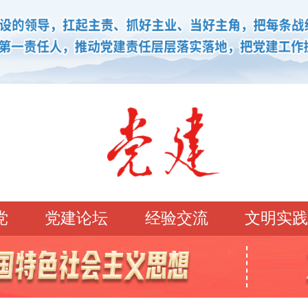
党
党建论坛
经验交流
文明实践
学习园地
理论强党
党建论坛
先锋模范
学史明理
经典常读