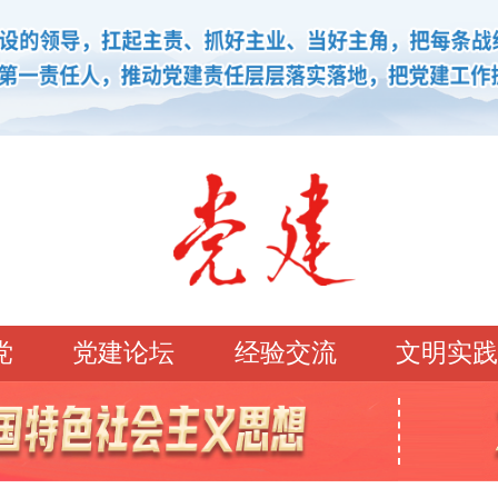
党
党建论坛
经验交流
文明实践
学习园地
理论强党
党建论坛
先锋模范
学史明理
经典常读