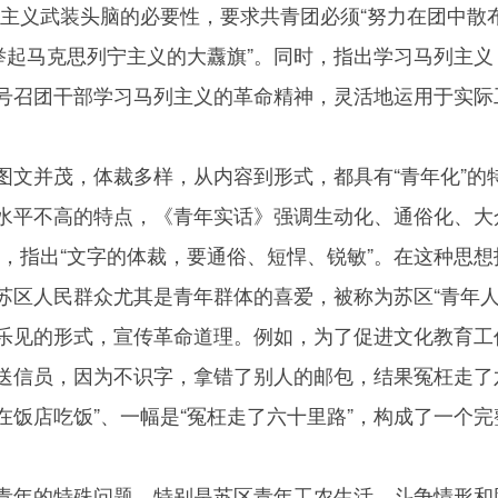
列主义武装头脑的必要性，要求共青团必须“努力在团中散
举起马克思列宁主义的大纛旗”。同时，指出学习马列主义
号召团干部学习马列主义的革命精神，灵活地运用于实际
图文并茂，体裁多样，从内容到形式，都具有“青年化”的
水平不高的特点，《青年实话》强调生动化、通俗化、大
”，指出“文字的体裁，要通俗、短悍、锐敏”。在这种思
苏区人民群众尤其是青年群体的喜爱，被称为苏区“青年人
乐见的形式，宣传革命道理。例如，为了促进文化教育工
送信员，因为不识字，拿错了别人的邮包，结果冤枉走了
保在饭店吃饭”、一幅是“冤枉走了六十里路”，构成了一个
青年的特殊问题，特别是苏区青年工农生活、斗争情形和