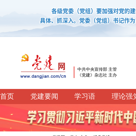
中共中央宣传部 主管
《党建》杂志社 主办
首页
党建要闻
学习语
理论强
党建要闻
学习语
党建网微平台
机关党建
校园党建
企业党建