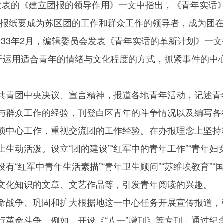
发表的《建立团报的领导作用》一文中指出，《青年实话
个报纸要成为苏区团的工作和群众工作的领导者，成为团
933年2月，编辑委员会发表《青年实话的革新计划》一
善于运用适合青年的情绪与文化程度的方式，抓紧事件的中
共青团中央决议、宣言精神，报道各地青年活动，记述青
与群众工作的经验，刊登白区青年的斗争情况以及编写各
项中心工作，重视交流团的工作经验。在办报理念上坚持
动活泼。设立“团的建设”“红军中的青年工作”“青年妇女工
“红军中青年生活素描”“青年卫生顾问”“苏维埃教育”“国际
文化知识的文章、文艺作品等，引发青年阅读的兴趣。
命战争、巩固和扩大根据地这一中心任务开展宣传报道，
行革命斗争。例如，开设《“八一”增刊》等专刊，通过纪