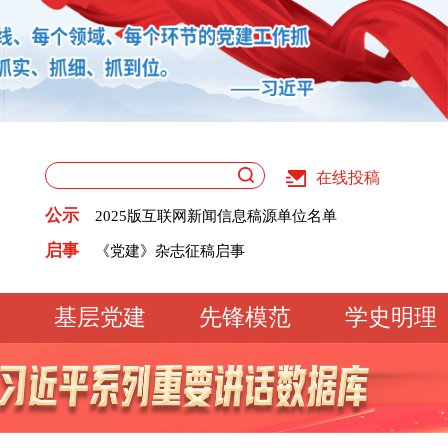
在线投稿
关于版权和用稿问题的声明
《党建》杂志征稿启事
公示
2025版互联网新闻信息稿源单位名单
党建网征稿启事
关于版权和用稿问题的声明
启事
《党建》杂志征稿启事
2025版互联网新闻信息稿源单位名单
党建网征稿启事
基层党建
先锋模范
学史明理
工作动态
经验交流
文明实践
基
文化大观
专题库