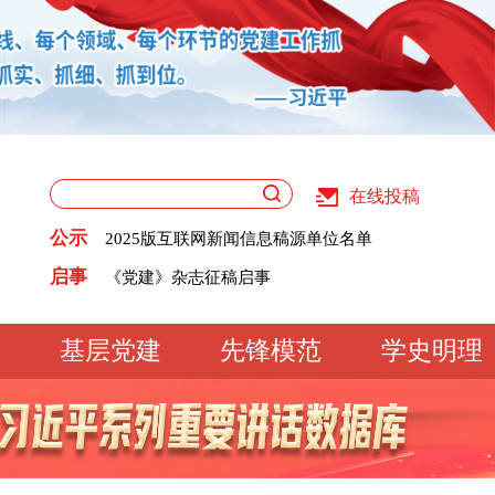
《党建》杂志征稿启事
在线投稿
关于版权和用稿问题的声明
党建网征稿启事
公示
2025版互联网新闻信息稿源单位名单
《党建》杂志征稿启事
关于版权和用稿问题的声明
启事
党建网征稿启事
2025版互联网新闻信息稿源单位名单
基层党建
先锋模范
学史明理
工作动态
经验交流
文明实践
基
文化大观
专题库