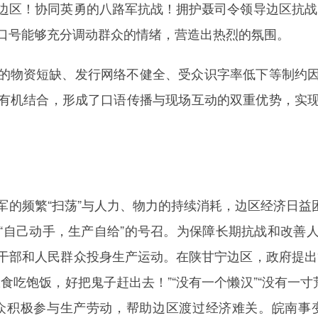
边区！协同英勇的八路军抗战！拥护聂司令领导边区抗战
口号能够充分调动群众的情绪，营造出热烈的氛围。
的物资短缺、发行网络不健全、受众识字率低下等制约
有机结合，形成了口语传播与现场互动的双重优势，实
的频繁“扫荡”与人力、物力的持续消耗，边区经济日益困
“自己动手，生产自给”的号召。为保障长期抗战和改善
干部和人民群众投身生产运动。在陕甘宁边区，政府提出
粮食吃饱饭，好把鬼子赶出去！”“没有一个懒汉”“没有一
众积极参与生产劳动，帮助边区渡过经济难关。皖南事