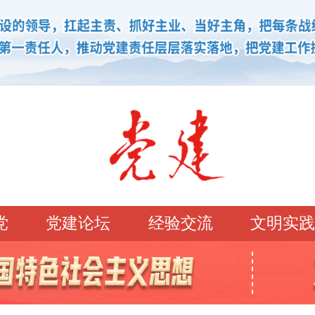
党
党建论坛
经验交流
文明实践
学习园地
理论强党
党建论坛
先锋模范
学史明理
经典常读