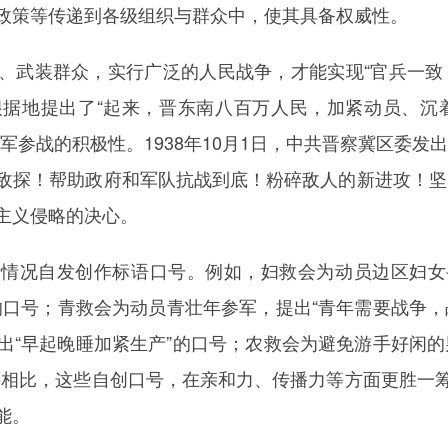
政策等传递到各级组织与群众中，使其具备权威性。
、武装群众，实行广泛的人民战争，才能实现“官兵一致
据地提出了“起来，晋东南八百万人民，加紧动员、沉着应
军参战的积极性。1938年10月1日，中共晋察冀区委发
敌探！帮助政府和军队抗战到底！粉碎敌人的新进攻！坚
主义侵略的决心。
际情况自发创作标语口号。例如，妇救会为动员边区妇女
”的口号；青救会为动员青壮年参军，提出“青年需要战争
出“早起晚睡加紧生产”的口号；农救会为避免游手好闲的
件相比，这些自创口号，在亲和力、传播力等方面更胜一
能。