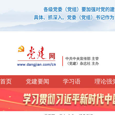
中共中央宣传部 主管
《党建》杂志社 主办
首页
党建要闻
学习语
理论强
党建要闻
学习语
党建网微平台
机关党建
校园党建
企业党建