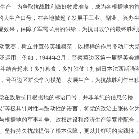
生产，为争取抗战胜利做好物质准备，成为各根据地的首
”的大生产口号，在各地掀起了发展手工业、副业、兴办
显效果，保障了军需民用的供给，为抗日战争的最终胜利
动竞赛，树立并宣传英雄模范，以榜样的作用带动广大
泛运用。例如，1944年2月，晋察冀边区第一届群英会
战斗结合起来！多打粮食，多打胜仗！打倒日本法西斯强
号，号召边区群众学习模范、发展生产，为抗战胜利作出
党在敌后抗日根据地的标语口号，并非单纯的信息传播，
主义”等极具针对性与鼓动性的语言，将党的政治主张转化
与根据地的军事斗争、政权建设和经济生产等紧密配合
、坚持持久抗战提供了根本保障，更以其鲜明的实践性