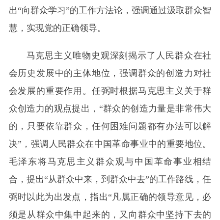
出“向群众学习”的工作方法论，强调通过汲取群众智
慧，实现党的正确领导。
马克思主义唯物史观深刻揭示了人民群众在社
会历史发展中的主体地位，强调群众的创造力对社
会发展的重要作用。任弼时根据马克思主义关于群
众创造力的观点提出，“群众的创造力量是非常伟大
的，只要依靠群众，任何困难问题都有办法可以解
决”，强调人民群众在中国革命事业中的重要地位。
毛泽东将马克思主义群众观与中国革命事业相结
合，提出“从群众中来，到群众中去”的工作路线，任
弼时以此为出发点，指出“凡属正确的领导意见，必
须是从群众中集中起来的，又向群众中坚持下去的