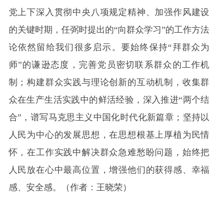
党上下深入贯彻中央八项规定精神、加强作风建设
的关键时期，任弼时提出的“向群众学习”的工作方法
论依然留给我们很多启示。要始终保持“拜群众为
师”的谦逊态度，完善党员密切联系群众的工作机
制；构建群众实践与理论创新的互动机制，收集群
众在生产生活实践中的鲜活经验，深入推进“两个结
合”，谱写马克思主义中国化时代化新篇章；坚持以
人民为中心的发展思想，在思想根基上厚植为民情
怀，在工作实践中解决群众急难愁盼问题，始终把
人民放在心中最高位置，增强他们的获得感、幸福
感、安全感。（
作者：王晓荣
）