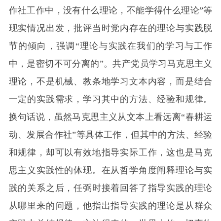
作社工作中，没有什么理论，不能学得什么理论”等
现实情况出发，批评当时党内存在的理论与实践脱
节的倾向，强调“理论与实践在我们的学习与工作
中，是密切不可分离的”。共产党员学习马克思主义
理论，不是机械、教条地学习文本内容，而是结合
一定的实践需求，学习其中的方法、经验和规律。
换句话说，虽然马克思主义从文本上看远离“春耕运
动、发展合作社”等具体工作，但其中的方法、经验
和规律，却可以有效地指导实际工作，这也是马克
思主义实践性的体现。在从哲学角度阐释理论与实
践的关系之后，任弼时接着回答了指导实践的理论
从哪里来的问题，他指出指导实践的理论是从群众