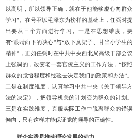
以高明，所以领导正确，就在于他能够虚心向群众
学习”。在号召以毛泽东为榜样的基础上，任弼时提
出要从三个方面进行学习。一是在思想维度，要
有“眼睛向下的决心”与“放下臭架子、甘当小学生的
精神”，正如任弼时在中共中央西北局高级干部会议
上强调的，改变老一套官僚主义的工作方法，“按照
群众的觉悟程度和经验去决定我们的政策和办法”。
二是在制度维度，认真学习中共中央《关于领导方
法的决定》，把领导机关的计划变为群众的计划。
三是在实践维度，克服实际工作中脱离群众的错误
倾向，只有这样才能保证党的领导的正确性。
群众实践是推动理论发展的动力