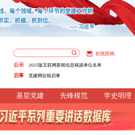
在线投稿
关于版权和用稿问题的声明
公示
2025版互联网新闻信息稿源单位名单
《党建》杂志征稿启事
关于版权和用稿问题的声明
启事
党建网征稿启事
2025版互联网新闻信息稿源单位名单
《党建》杂志征稿启事
党建网征稿启事
基层党建
先锋模范
学史明理
工作动态
经验交流
文明实践
基
文化大观
专题库