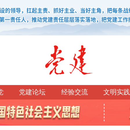
党
党建论坛
经验交流
文明实践
学习园地
理论强党
党建论坛
先锋模范
学史明理
经典常读