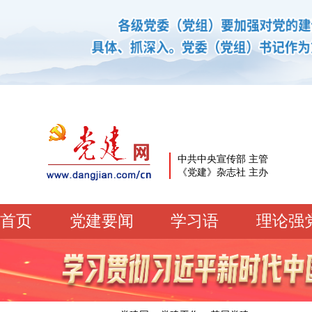
中共中央宣传部 主管
《党建》杂志社 主办
首页
党建要闻
学习语
理论强
党建要闻
学习语
党建网微平台
机关党建
校园党建
企业党建