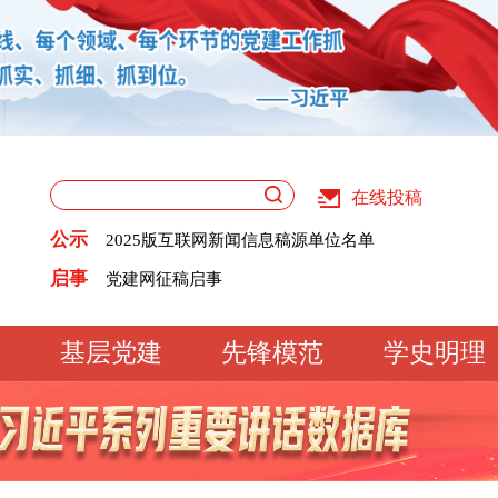
在线投稿
关于版权和用稿问题的声明
公示
2025版互联网新闻信息稿源单位名单
《党建》杂志征稿启事
关于版权和用稿问题的声明
启事
党建网征稿启事
2025版互联网新闻信息稿源单位名单
《党建》杂志征稿启事
党建网征稿启事
基层党建
先锋模范
学史明理
工作动态
经验交流
文明实践
基
文化大观
专题库