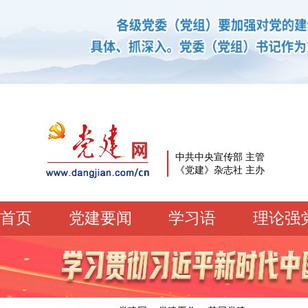
中共中央宣传部 主管
《党建》杂志社 主办
首页
党建要闻
学习语
理论强
党建要闻
学习语
党建网微平台
机关党建
校园党建
企业党建