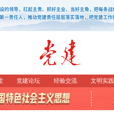
党
党建论坛
经验交流
文明实践
学习园地
理论强党
党建论坛
先锋模范
学史明理
经典常读