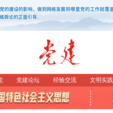
党
党建论坛
经验交流
文明实践
学习园地
理论强党
党建论坛
先锋模范
学史明理
经典常读