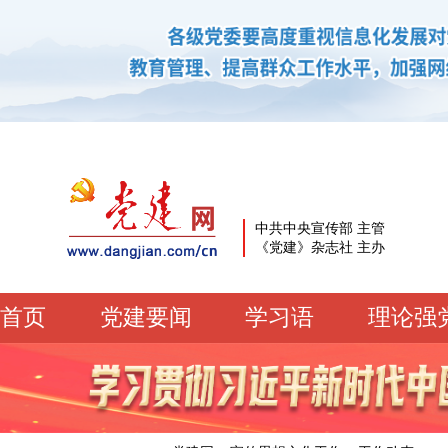
中共中央宣传部 主管
《党建》杂志社 主办
首页
党建要闻
学习语
理论强
党建要闻
学习语
党建网微平台
机关党建
校园党建
企业党建