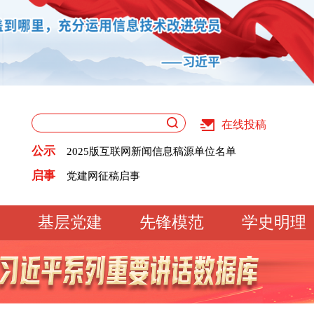
在线投稿
关于版权和用稿问题的声明
公示
2025版互联网新闻信息稿源单位名单
《党建》杂志征稿启事
关于版权和用稿问题的声明
启事
党建网征稿启事
2025版互联网新闻信息稿源单位名单
《党建》杂志征稿启事
党建网征稿启事
基层党建
先锋模范
学史明理
工作动态
经验交流
文明实践
基
文化大观
专题库