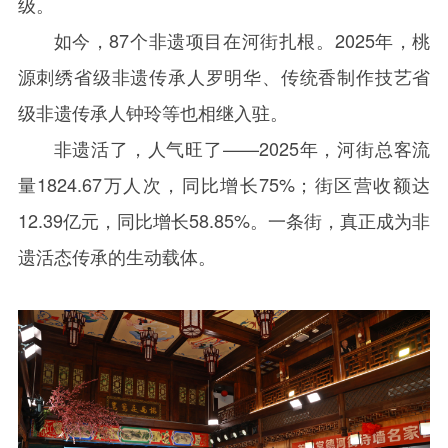
级。
如今，
87
个非遗项目在河街扎根。
2025
年，桃
源刺绣省级非遗传承人罗明华、传统香制作技艺省
级非遗传承人钟玲等也相继入驻。
非遗活了，人气旺了——
2025
年，河街总客流
量
1824.67
万人次，同比增长
75%
；街区营收额达
12.39
亿元，同比增长
58.85%
。一条街，真正成为非
遗活态传承的生动载体。