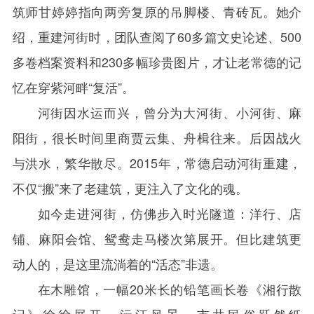
筑师甘婷婷指向两旁复原的吊脚楼、青砖瓦。她介
绍，重建河街时，团队查阅了
60
多篇文史论述、
500
多卷档案资料和
230
多幅珍贵图片，才让老常德的记
忆在穿紫河畔“复活”。
河街因水运而兴，曾分为大河街、小河街、麻
阳街，很长时间里商贾云集、舟楫往来。后因战火
与洪水，繁华散尽。
2015
年，常德启动河街重建，
不仅“搬”来了老建筑，更注入了文化的魂。
如今走进河街，仿佛步入时光隧道：洋行、店
铺、麻阳会馆、鸳鸯走马楼次第展开。但比建筑更
动人的，是这里流淌着的“活态”非遗。
在木雕馆，一幅
20
米长的铅笔画长卷《湘行散