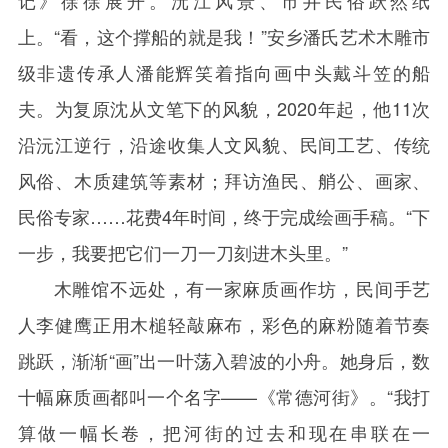
记》徐徐展开。沅江风景、市井民俗跃然纸
上。“看，这个撑船的就是我！”安乡潘氏艺术木雕市
级非遗传承人潘能辉笑着指向画中头戴斗笠的船
夫。为复原沈从文笔下的风貌，
2020
年起，他
11
次
沿沅江逆行，沿途收集人文风貌、民间工艺、传统
风俗、木质建筑等素材；拜访渔民、艄公、画家、
民俗专家……花费
4
年时间，终于完成绘画手稿。“下
一步，我要把它们一刀一刀刻进木头里。”
木雕馆不远处，有一家麻质画作坊，民间手艺
人李健鹰正用木槌轻敲麻布，彩色的麻粉随着节奏
跳跃，渐渐“画”出一叶荡入碧波的小舟。她身后，数
十幅麻质画都叫一个名字——《常德河街》。“我打
算做一幅长卷，把河街的过去和现在串联在一