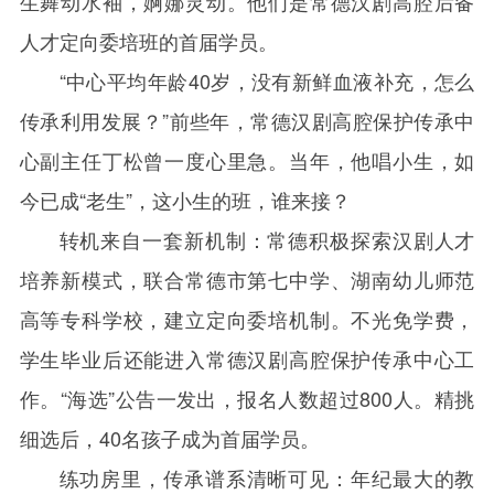
生舞动水袖，婀娜灵动。他们是常德汉剧高腔后备
人才定向委培班的首届学员。
“中心平均年龄
40
岁，没有新鲜血液补充，怎么
传承利用发展？”前些年，常德汉剧高腔保护传承中
心副主任丁松曾一度心里急。当年，他唱小生，如
今已成“老生”，这小生的班，谁来接？
转机来自一套新机制：常德积极探索汉剧人才
培养新模式，联合常德市第七中学、湖南幼儿师范
高等专科学校，建立定向委培机制。不光免学费，
学生毕业后还能进入常德汉剧高腔保护传承中心工
作。“海选”公告一发出，报名人数超过
800
人。精挑
细选后，
40
名孩子成为首届学员。
练功房里，传承谱系清晰可见：年纪最大的教