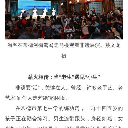
游客在常德河街鸳鸯走马楼观看非遗展演。蔡文龙
摄
薪火相传：当“老生”遇见“小生”
非遗要“活”，关键在人。曾经，许多老手艺、老
艺术面临“人走艺绝”的困境。
在常德市第七中学的练功房，一群十四五岁的
孩子正在勤奋练习。男生连翻跟头，身轻如燕；女