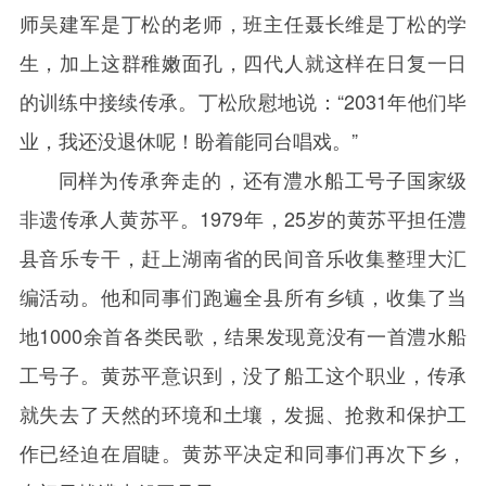
师吴建军是丁松的老师，班主任聂长维是丁松的学
生，加上这群稚嫩面孔，四代人就这样在日复一日
的训练中接续传承。丁松欣慰地说：“
2031
年他们毕
业，我还没退休呢！盼着能同台唱戏。”
同样为传承奔走的，还有澧水船工号子国家级
非遗传承人黄苏平。
1979
年，
25
岁的黄苏平担任澧
县音乐专干，赶上湖南省的民间音乐收集整理大汇
编活动。他和同事们跑遍全县所有乡镇，收集了当
地
1000
余首各类民歌，结果发现竟没有一首澧水船
工号子。黄苏平意识到，没了船工这个职业，传承
就失去了天然的环境和土壤，发掘、抢救和保护工
作已经迫在眉睫。黄苏平决定和同事们再次下乡，