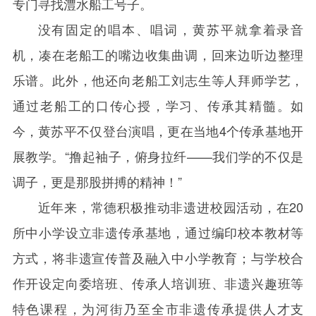
专门寻找澧水船工号子。
没有固定的唱本、唱词，黄苏平就拿着录音
机，凑在老船工的嘴边收集曲调，回来边听边整理
乐谱。此外，他还向老船工刘志生等人拜师学艺，
通过老船工的口传心授，学习、传承其精髓。如
今，黄苏平不仅登台演唱，更在当地
4
个传承基地开
展教学。“撸起袖子，俯身拉纤——我们学的不仅是
调子，更是那股拼搏的精神！”
近年来，常德积极推动非遗进校园活动，在
20
所中小学设立非遗传承基地，通过编印校本教材等
方式，将非遗宣传普及融入中小学教育；与学校合
作开设定向委培班、传承人培训班、非遗兴趣班等
特色课程，为河街乃至全市非遗传承提供人才支