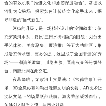
合的有效机制”“推进文化和旅游深度融合”。常德以
河街为实验场，探索如何让传统文化牵手未来，探
寻非遗的“当代新生”。
河街的升级，是一场精心设计的“空间叙事”：依
托穿紫河水系，复原“三街水街相融”的旧貌；划分出
手艺体验、美食聚集、展演推广等五大功能区，形
成活态传承链。更妙的是，这里成了全国非遗的“秀
场”——潮汕英歌舞、川剧变脸、晋南火壶等纷纷登
台，南腔北调在此交汇。
夜幕降临，穿紫河上实景演出《常德往事》开
场。
3D
全息纱幕勾勒出沅澧文明的长卷，
AR
技术让
沈从文笔下的场景跃然眼前。游客乘船缓缓而行，
仿佛划入时光之流，与历史对话。