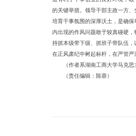
的关键举措。领导干部主政一方、
培育干事氛围的深厚沃土，是确保
内出现的作风问题敢于较真碰硬，
持抓本级带下级、抓班子带队伍，以
在正风肃纪中树起标杆，在严管严
（作者系湖南工商大学马克思
（责任编辑：陈蓉）