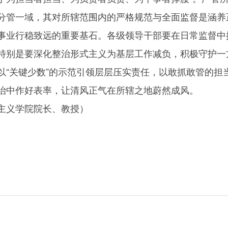
分管一域，其对所辖范围内的严格规范与全面监督是涵养
事业行稳致远的重要基石。各级领导干部要在日常监督中
特别是要深化整治形式主义为基层工作减负，积极守护一方
“关键少数”的示范引领层层压实责任，以敢抓敢管的担当
治中作好表率，让清风正气在所辖之地蔚然成风。
主义学院院长、教授）