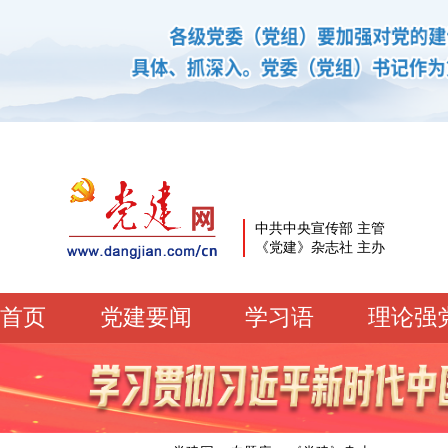
中共中央宣传部 主管
《党建》杂志社 主办
首页
党建要闻
学习语
理论强
党建要闻
学习语
党建网微平台
机关党建
校园党建
企业党建