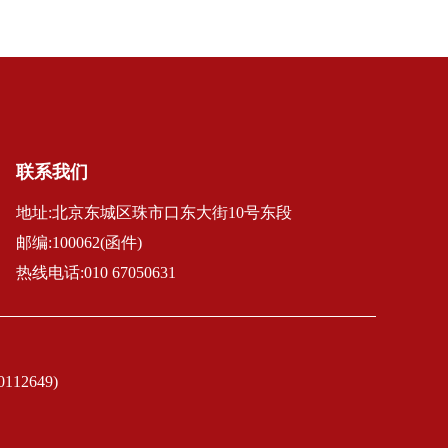
联系我们
地址:北京东城区珠市口东大街10号东段
邮编:100062(函件)
热线电话:010 67050631
2649)