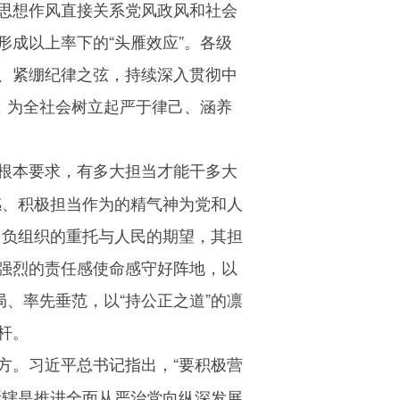
思想作风直接关系党风政风和社会
成以上率下的“头雁效应”。各级
、紧绷纪律之弦，持续深入贯彻中
，为全社会树立起严于律己、涵养
根本要求，有多大担当才能干多大
感、积极担当作为的精气神为党和人
肩负组织的重托与人民的期望，其担
强烈的责任感使命感守好阵地，以
、率先垂范，以“持公正之道”的凛
杆。
方。习近平总书记指出，“要积极营
所辖是推进全面从严治党向纵深发展