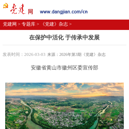
党建要闻
学习语
党建网微平台
机关党建
校园党建
企业党建
党建网 >
专题库 >
《党建》杂志 >
在保护中活化 于传承中发展
发表时间：2026-03-03
来源：2026年第3期《党建》杂志
安徽省黄山市徽州区委宣传部