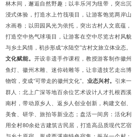
林木间，邂逅自然野趣；以丰乐河为纽带，突出沉
浸式体验，打造水上竹筏项目，让游客饱览两岸山
水画卷；以田园风光为依托，突出古村人文底蕴，
打造空中热气球项目，让游客在空中尽览古村风貌
与乡土风情，初步形成“水陆空”古村文旅立体业态。
开设非遗手作课程，教授游客制作徽州
文化赋能。
鱼灯、徽州木雕、迷你砖雕等，让非遗技艺走出博
物馆，变成“可带走的徽州文化”。
引来一
业态兴村。
群人：北上广深等地百余位艺术设计人才扎根西溪
南村，带动原乡人、返乡人创业创新，构建文创、
美食、研学、旅拍等新业态；盘活一间房：活化利
用全村
80
余处古建筑古民居，打造高品质现代艺宿
与乡土原宿，形成西溪南特色宿集；振兴一个村：