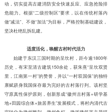
动，切实提高古建消防安全快速反应、应急抢险排
危能力。根据“二级控制区”要求，以在传统村落内
做“减法”、不做“加法”为目标，严格控制基础建设，
坚决杜绝乱拆乱建。
适度活化，唤醒古村时代活力
始建于东汉三国时期的呈坎村，距今逾
1800
年
历史，有宋至清古建筑
150
余处，获朱熹“呈坎双贤
里，江南第一村”的赞誉，并以“一村双国保”的独特
禀赋跻身我国保存最为完好的古村落行列。该村坚
守原真性保护原则，创新形成“徽州古村落
+
研学基
地
+
田园综合体
+
旅居养生”发展模式，将村内清代古
宅转化为徽州雕刻、徽州鱼灯、徽派建筑等主题研