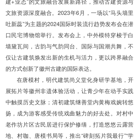
建
+
业态”的文旅融合发展新路径，推动古建资源与
文旅资源深度融合。
2023
年
6
月，一场以“马头墙里
吐新蕊”为主题的
2024
国际时装流行趋势发布会在潜
口民宅博物馆举行。发布会上，中外模特穿梭于白
墙黛瓦间，古韵与气韵同台、国际与国潮共舞，不
仅让古建筑焕发出新的生机与活力，更以跨界融合
的方式创新了徽州古建的国际表达。
在唐模村，明代建筑尚义堂化身研学基地，开
展拓片等徽州非遗体验活动，让青少年在动手实践
中触摸历史文脉；清初建筑继善堂内黄梅戏婉转悠
扬，成为游客感受传统戏曲魅力的好去处。对村中
老作坊片区古民居进行保护修缮，打造悠悠云露营
地、村咖、唐模书局等，推出“碑刻拓片我最行”“学