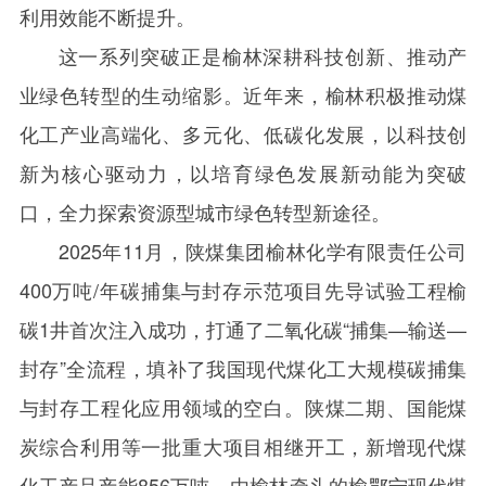
利用效能不断提升。
这一系列突破正是榆林深耕科技创新、推动产
业绿色转型的生动缩影。近年来，榆林积极推动煤
化工产业高端化、多元化、低碳化发展，以科技创
新为核心驱动力，以培育绿色发展新动能为突破
口，全力探索资源型城市绿色转型新途径。
2025
年
11
月，陕煤集团榆林化学有限责任公司
400
万吨
/
年碳捕集与封存示范项目先导试验工程榆
碳
1
井首次注入成功，打通了二氧化碳“捕集—输送—
封存”全流程，填补了我国现代煤化工大规模碳捕集
与封存工程化应用领域的空白。陕煤二期、国能煤
炭综合利用等一批重大项目相继开工，新增现代煤
化工产品产能
856
万吨，由榆林牵头的榆鄂宁现代煤