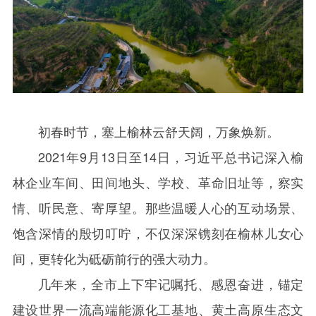
初春时节，塞上榆林云舒天阔，万象焕新。
2021
年
9
月
13
日至
14
日，习近平总书记深入榆
林企业车间、田间地头、学校、革命旧址等，察实
情、听民意、寄厚望。那些温暖人心的互动场景、
饱含深情的殷切叮咛，不仅深深镌刻在榆林儿女心
间，更转化为砥砺前行的强大动力。
几年来，全市上下牢记嘱托、感恩奋进，锚定
建设世界一流高端能源化工基地、黄土高原生态文