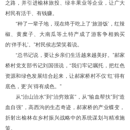
之路，并引进榆林旅投、绿丰果业等企业，让广大
村民有活干、有钱赚。
“种了一辈子地，现在终于吃上了‘旅游饭’，红辣
椒、黄糜子、大南瓜等土特产成了游客争相购买
的‘伴手礼’。”村民侯志荣笑着说。
“总书记说，要让乡亲们生活越来越美好。”郝家
桥村党支部书记刘国强说，“我们牢记嘱托，把红色
资源和绿色发展结合起来，让郝家桥村不仅‘红’得有
底色，更‘兴’得有成色。”
从“治山治水”到“治穷致富”，从“输血帮扶”到“造
血自强”，高西沟的生态奇迹，郝家桥的产业蝶变，
折射出榆林在乡村振兴战略中的系统谋划与精准施
策。