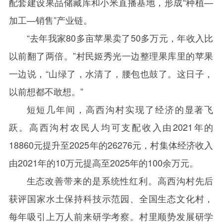
配套建设果品储藏库和小米直播基地，形成“种植—
加工—销售”产业链。
“去年我家
80
多亩苹果卖了
50
多万元，年收入比
以前翻了两倍。”村民姬秀光一边整理果库里的苹果
一边说，“山绿了，水清了，腰包也鼓了。这日子，
以前想都不敢想。”
短短几年间，高西沟村实现了经济的显著飞
跃。高西沟村农民人均可支配收入由
2021
年的
18860
元提升至
2025
年的
26276
元，村集体经济收入
由
2021
年的
10
万元提高至
2025
年的
100
余万元。
生态改善带来的是系统性红利。高西沟村先后
获评国家水土保持科技示范园、全国生态文化村，
每年吸引上万人前来研学考察。村里顺势发展研学