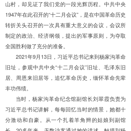
山村，却见证了我们党的一段光辉历程。中共中央
1947
年在此召开的“十二月会议”，是在中国革命历史
转折关头召开的一次具有重大意义的会议，会议所
制定的政治、经济纲领，提出的军事原则，为夺取
全国胜利做了充分的准备。
2021
年
9
月
13
日，习近平总书记来到杨家沟革命
旧址，参观中共中央“十二月会议”旧址、毛泽东旧
居、周恩来旧居等，追忆革命历史，缅怀革命先辈
丰功伟绩。
当时，杨家沟革命纪念馆副馆长刘翠霞负责为
习近平总书记讲解，每每回忆当时的情景，她都十
分激动和自豪。从一个扎着羊角辫的姑娘到副馆
长，
20
多年来，无数访客通过她的讲述，触摸到杨