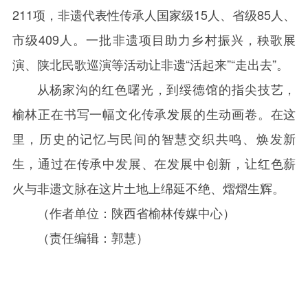
211
项，非遗代表性传承人国家级
15
人、省级
85
人、
市级
409
人。一批非遗项目助力乡村振兴，秧歌展
演、陕北民歌巡演等活动让非遗“活起来”“走出去”。
从杨家沟的红色曙光，到绥德馆的指尖技艺，
榆林正在书写一幅文化传承发展的生动画卷。在这
里，历史的记忆与民间的智慧交织共鸣、焕发新
生，通过在传承中发展、在发展中创新，让红色薪
火与非遗文脉在这片土地上绵延不绝、熠熠生辉。
（作者单位：陕西省榆林传媒中心）
（责任编辑：郭慧）