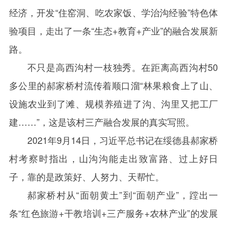
经济，开发“住窑洞、吃农家饭、学治沟经验”特色体
验项目，走出了一条“生态
+
教育
+
产业”的融合发展新
路。
不只是高西沟村一枝独秀。在距离高西沟村
50
多公里的郝家桥村流传着顺口溜“林果粮食上了山、
设施农业到了滩、规模养殖进了沟、沟里又把工厂
建……”，这是该村三产融合发展的真实写照。
2021
年
9
月
14
日，习近平总书记在绥德县郝家桥
村考察时指出，山沟沟能走出致富路、过上好日
子，靠的是政策好、人努力、天帮忙。
郝家桥村从“面朝黄土”到“面朝产业”，蹚出一
条“红色旅游
+
干教培训
+
三产服务
+
农林产业”的发展