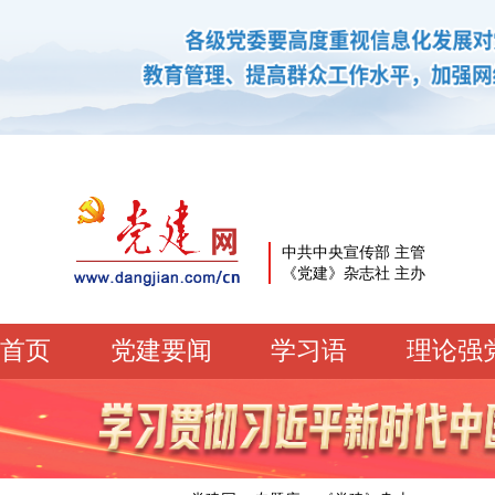
中共中央宣传部 主管
《党建》杂志社 主办
首页
党建要闻
学习语
理论强
党建要闻
学习语
党建网微平台
机关党建
校园党建
企业党建