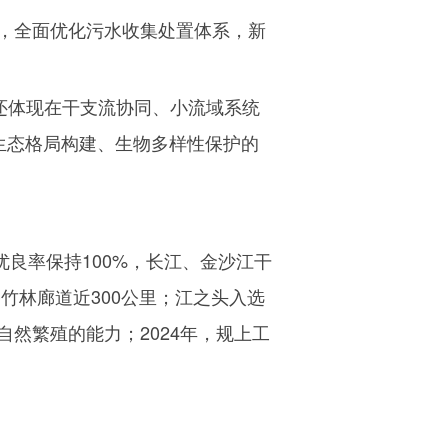
，全面优化污水收集处置体系，新
还体现在干支流协同、小流域系统
”生态格局构建、生物多样性保护的
优良率保持
100%
，长江、金沙江干
路竹林廊道近
300
公里；江之头入选
自然繁殖的能力；
2024
年，规上工