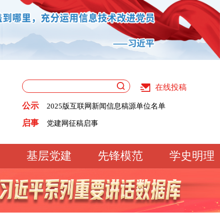
在线投稿
关于版权和用稿问题的声明
《党建》杂志征稿启事
公示
2025版互联网新闻信息稿源单位名单
党建网征稿启事
关于版权和用稿问题的声明
启事
《党建》杂志征稿启事
2025版互联网新闻信息稿源单位名单
党建网征稿启事
基层党建
先锋模范
学史明理
工作动态
经验交流
文明实践
基
文化大观
专题库