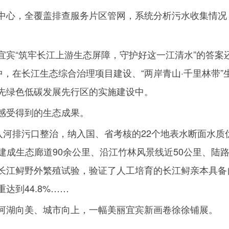
中心，全覆盖排查服务片区管网，系统分析污水收集情况
宜宾“筑牢长江上游生态屏障，守护好这一江清水”的答案
中，在长江生态综合治理项目建设、“两岸青山·千里林带
先绿色低碳发展先行区的实施建设中。
感受得到的生态成果。
入河排污口整治，纳入国、省考核的
22
个地表水断面水质
建成生态廊道
90
余公里、沿江竹林风景线近
50
公里、陆
长江鲟野外繁殖试验，验证了人工培育的长江鲟亲本具备
重达到
44.8%
……
河湖向美、城市向上，一幅美丽宜宾新画卷徐徐铺展。