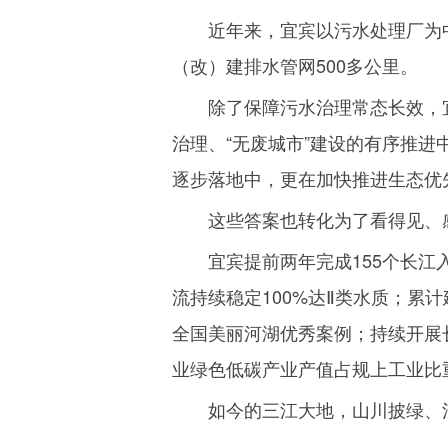
近年来，宜宾以污水处理厂为
（改）建排水管网
500
多公里。
除了保障污水治理常态长效，
治理、“无废城市”建设的有序推进
逐步落地中，更在加快推进生态优
这些答案也转化为了看得见、
宜宾提前两年完成
155
个长江
流持续稳定
100%
达Ⅱ类水质；累计
全国美丽河湖优秀案例；持续开展
业绿色低碳产业产值占规上工业比
如今的三江大地，山川披绿、