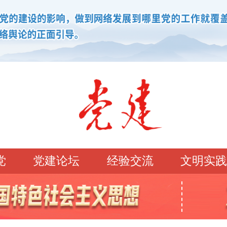
党
党建论坛
经验交流
文明实践
学习园地
理论强党
党建论坛
先锋模范
学史明理
经典常读