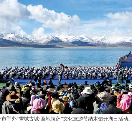
，拉萨市举办“雪域古城·圣地拉萨”文化旅游节纳木错开湖日活动