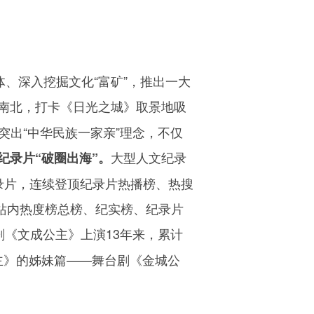
体、深入挖掘文化“富矿”，推出一大
南北，打卡《日光之城》取景地吸
突出“中华民族一家亲”理念，不仅
大型人文纪录
纪录片“破圈出海”。
录片，连续登顶纪录片热播榜、热搜
站内热度榜总榜、纪实榜、纪录片
剧《文成公主》上演
13
年来，累计
主》的姊妹篇——舞台剧《金城公
。