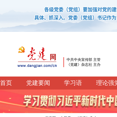
中共中央宣传部 主管
《党建》杂志社 主办
首页
党建要闻
学习语
理论强
党建要闻
学习语
党建网微平台
机关党建
校园党建
企业党建