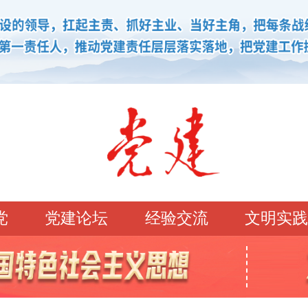
党
党建论坛
经验交流
文明实践
学习园地
理论强党
党建论坛
先锋模范
学史明理
经典常读