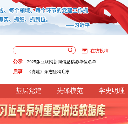
在线投稿
关于版权和用稿问题的声明
《党建》杂志征稿启事
公示
2025版互联网新闻信息稿源单位名单
党建网征稿启事
关于版权和用稿问题的声明
启事
《党建》杂志征稿启事
2025版互联网新闻信息稿源单位名单
党建网征稿启事
基层党建
先锋模范
学史明理
工作动态
经验交流
文明实践
基
文化大观
专题库