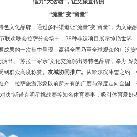
借力“大活动”，让文旅宣传的
“流量”变“留量”
色文化品牌，通过多种渠道让“流量”变“留量”，为文旅
节联欢晚会拉萨分会场中，
38
种非遗项目展示惊艳世界
展成果的一次集中呈现，赢得全国乃至全球观众的广泛赞
周演出、“苏拉一家亲”文化交流演出等特色品牌，举办“姑苏
受到群众高度称赞。
从哈尔滨冰雪之约，
友城协同推广。
推介，拉萨旅游形象以前所未有的广度与深度走向全国，
峰对决”斯诺克明星挑战赛等知名体育赛事，吸引体育爱好