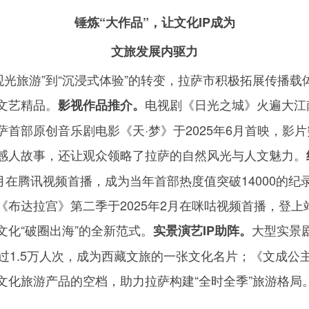
锤炼“大作品”，让文化
IP
成为
文旅发展内驱力
“观光旅游”到“沉浸式体验”的转变，拉萨市积极拓展传播载
文艺精品。
电视剧《日光之城》火遍大江
影视作品推介。
萨首部原创音乐剧电影《天·梦》于
2025
年
6
月首映，影片
感人故事，还让观众领略了拉萨的自然风光与人文魅力。
月在腾讯视频首播，成为当年首部热度值突破
14000
的纪
《布达拉宫》第二季于
2025
年
2
月在咪咕视频首播，登上
化“破圈出海”的全新范式。
大型实景
实景演艺
IP
助阵。
过
1.5
万人次，成为西藏文旅的一张文化名片；《文成公
文化旅游产品的空档，助力拉萨构建“全时全季”旅游格局