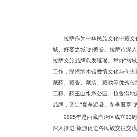
拉萨作为中华民族文化中藏文
城、好客之城”的美誉。拉萨市深
拉萨文旅品牌愈发璀璨。举办“雪
工作，深挖纳木错爱情文化与仓央
藏药、藏香、藏装、藏戏等优秀传
工程、药王山水系公园、拉鲁湿地
品牌，突出“夏季避暑、冬季避寒
2025
年是西藏自治区成立
60
周
深入推进“旅游促进各民族交往交