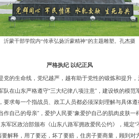
沂蒙干部学院内“传承弘扬沂蒙精神”的主题雕塑。孔杰摄
严格执纪 以纪正风
是党的生命线，党纪越严，越有助于党性的锻炼和提升，
军队在山东严格遵守“三大纪律八项注意”，建设铁的模范
，要求每一个指战员、政工人员都必须深刻理解与具体遵
作自己的母亲”，爱护人民要“象爱护自己的肌肉皮肤一样
东军区政治部颁布《山东八路军拥政爱民公约》，规定“
西要解释，用了要还，坏了要赔，住房子要商量，顾到对方