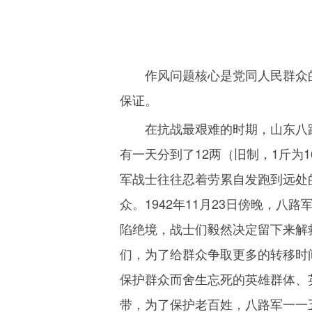
作风问题核心是党同人民群众
保证。
在抗战最艰难的时期，山东八
有一天分到了
12
两（旧制，
1
斤为
1
军战士往往忍着劳累自发跑到远处
众。
1942
年
11
月
23
日傍晚，八路
陷绝境，战士们毅然决定留下来解
们，为了给群众争取更多的转移时
保护群众而舍生忘死的英雄群体、
带，为了保护老百姓，八路军一一