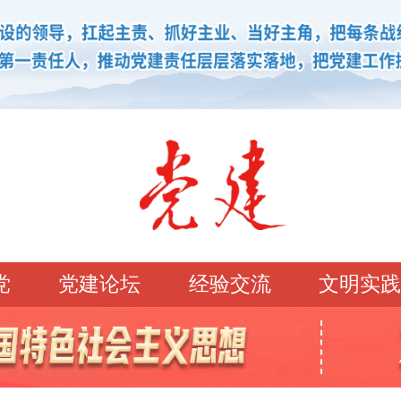
党
党建论坛
经验交流
文明实践
学习园地
理论强党
党建论坛
先锋模范
学史明理
经典常读