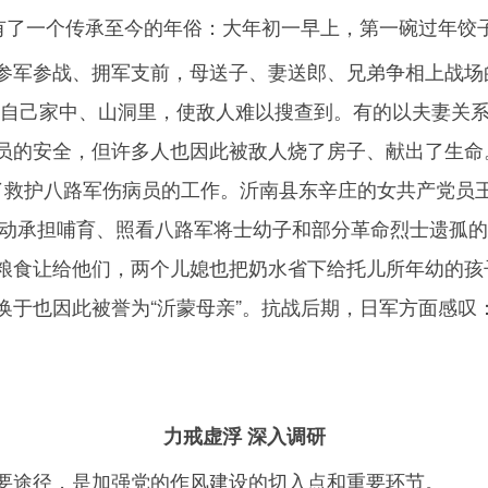
村有了一个传承至今的年俗：大年初一早上，第一碗过年饺
参军参战、拥军支前，母送子、妻送郎、兄弟争相上战场
在自己家中、山洞里，使敌人难以搜查到。有的以夫妻关
员的安全，但许多人也因此被敌人烧了房子、献出了生命
了救护八路军伤病员的工作。沂南县东辛庄的女共产党员
动承担哺育、照看八路军将士幼子和部分革命烈士遗孤的
粮食让给他们，两个儿媳也把奶水省下给托儿所年幼的孩
换于也因此被誉为“沂蒙母亲”。抗战后期，日军方面感叹
力戒虚浮 深入调研
要途径，是加强党的作风建设的切入点和重要环节。