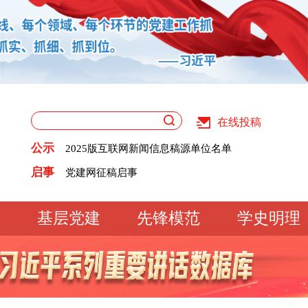
在线投稿
关于版权和用稿问题的声明
《党建》杂志征稿启事
公示
2025版互联网新闻信息稿源单位名单
党建网征稿启事
关于版权和用稿问题的声明
启事
《党建》杂志征稿启事
2025版互联网新闻信息稿源单位名单
党建网征稿启事
基层党建
先锋模范
学史明理
工作动态
经验交流
文明实践
基
文化大观
专题库