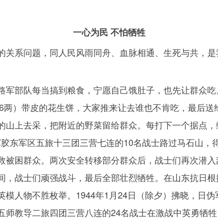
一心为民 不怕牺牲
的关系问题，同人民风雨同舟、血脉相通、生死与共，是
路军部队每当搞到粮食，宁愿自己饿肚子，也先让群众吃
6
两）带皮的花生饼，大家推来让去谁也不肯吃，最后送
的山上去采，把附近的野菜留给群众。每打下一个据点，
军胶东军区五旅十三团三营七连的
10
名战士路过马石山，
救被困群众。两次安全转移部分群众后，战士们再次潜入
间，战士们顽强战斗，最后全部壮烈牺牲。在山东抗日根据
英模人物不胜枚举。
1944
年
1
月
24
日（除夕）拂晓，日伪
五师教导二旅四团三营八连的
24
名战士在激战中英勇牺牲