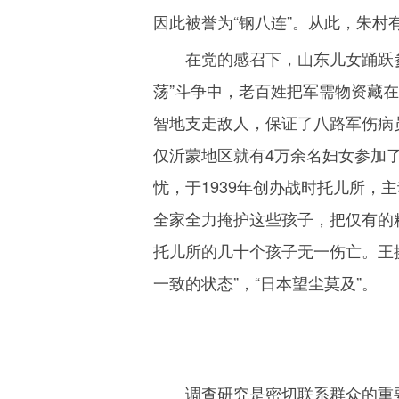
因此被誉为“钢八连”。从此，朱
在党的感召下，山东儿女踊跃
荡”斗争中，老百姓把军需物资藏
智地支走敌人，保证了八路军伤病
仅沂蒙地区就有
4
万余名妇女参加
忧，于
1939
年创办战时托儿所，主
全家全力掩护这些孩子，把仅有的
托儿所的几十个孩子无一伤亡。王
一致的状态”，“日本望尘莫及”。
调查研究是密切联系群众的重