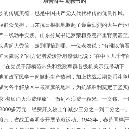
艰苦奋斗 勤俭节约
族的传统美德，也是中国共产党人代代相传的优良作风。
轻群众负担，山东抗日根据地掀起了轰轰烈烈的大生产运
产一线动手实践。山东分局书记罗荣桓身患严重肾病甚至
头背起大粪筐，走到哪拾到哪。一位老农说：“有谁以前
鲜大粪呢？”西方记者爱泼斯坦感慨地说：“在中国几千年
。”在党员干部模范带头和党政军群各级机关示范带动下
地党政军民学一起掀起生产热潮，加上抗战后期货币斗争
成为各个解放区中最富庶的地区，为抗战胜利奠定了坚实
“彻底消灭浪费现象”，“做到不浪费一粒米、一文钱、一
2000
多万元，经费开支较上年减少三分之一到二分之一
粮荒，省战工会明令开展节粮运动。
1943
年，春荒同样严