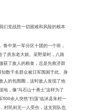
我们党战胜一切困难和风险的根本
。鲁中第一军分区十团的一个班，
给了房东老大娘。采野菜时，八路
缴获了敌人的粮食，总是先救济群
得知数千名群众被日军围困于此、身
敌人的包围圈，这时敌人发现了他
地，像“马石山十勇士”这样为了
军
500
余人突然“扫荡”临沭县朱村一
，村民则无一人受伤，这支部队也