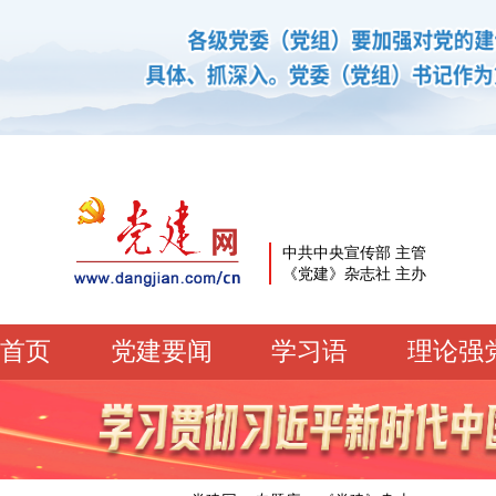
中共中央宣传部 主管
《党建》杂志社 主办
首页
党建要闻
学习语
理论强
党建要闻
学习语
党建网微平台
机关党建
校园党建
企业党建