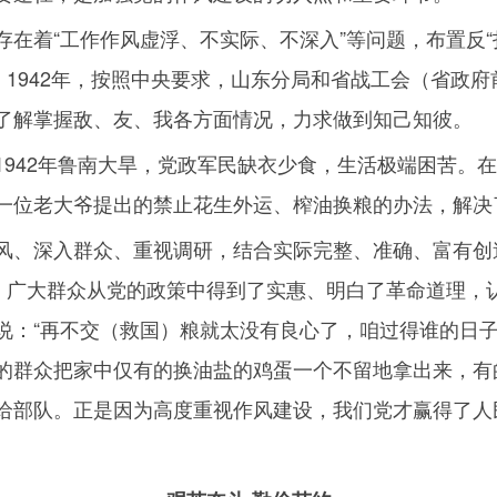
在着“工作作风虚浮、不实际、不深入”等问题，布置反“
。
1942
年，按照中央要求，山东分局和省战工会（省政府
了解掌握敌、友、我各方面情况，力求做到知己知彼。
1942
年鲁南大旱，党政军民缺衣少食，生活极端困苦。在
一位老大爷提出的禁止花生外运、榨油换粮的办法，解决
风、深入群众、重视调研，结合实际完整、准确、富有创
”。广大群众从党的政策中得到了实惠、明白了革命道理，
说：“再不交（救国）粮就太没有良心了，咱过得谁的日子
的群众把家中仅有的换油盐的鸡蛋一个不留地拿出来，有
给部队。正是因为高度重视作风建设，我们党才赢得了人